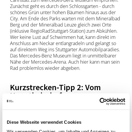
Cannstatt zum Mercedes-Benz Museum empfohlen.
Zunächst geht es durch den Schlossgarten - durch
schönes Grün unter hohen Bäumen hinaus aus der
City. Am Ende des Parks warten mit dem Mineralbad
Berg und der Mineralbad Leuze gleich zwei Orte
(inklusive RegioRadStuttgart-Station) zum Abkühlen.
Wer keine Lust auf Schwimmen hat, kann direkt im
Anschluss am Neckar entlangradeln und gelangt so
auf direktem Weg ins Stuttgarter Automobilparadies.
Das Mercedes-Benz Museum liegt in unmittelbarer
Nähe der Mercedes-Arena. Auch hier kann man sein
Rad problemlos wieder abgeben.
Kurzstrecken-Tipp 2: Vom
Hauptbahnhof zur
Weißenhofsiedlung
Wer sich statt dem RegioRadStuttgart-Fahrrad für das
Diese Webseite verwendet Cookies
Pedelec entscheidet, der sollte den Elektromotor
auch nutzen und eine von Stuttgarts unzähligen
Wir verwenden Cookies, um Inhalte und Anzeigen zu