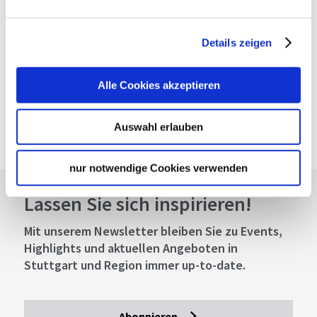
oder telefonisch. Im Anschluss können die
RegioRäder und RegioPedelecs an jeder Station per
PolygoCard, App oder Telefon entliehen werden und
Details zeigen
an jeder beliebigen Station wieder zurückgegeben
werden. Die polygoCard kann kostenlos unter
Alle Cookies akzeptieren
www.mypolygo.de
bestellt werden. Weitere
Informationen rund um das RegioRadStuttgart gibt es
auf
www.regioradstuttgart.de
. Die Freiminuten für
Auswahl erlauben
Pedelecs werden durch den Verband Region
Stuttgart finanziert.
nur notwendige Cookies verwenden
Lassen Sie sich inspirieren!
Mit unserem Newsletter bleiben Sie zu Events,
Highlights und aktuellen Angeboten in
Stuttgart und Region immer up-to-date.
Abonnieren