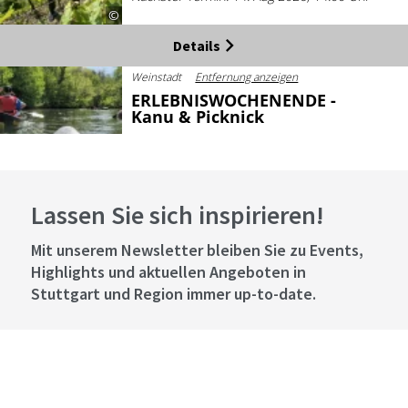
©
Details
Weinstadt
Entfernung anzeigen
ERLEBNISWOCHENENDE -
Kanu & Picknick
14. Aug 2026 - 16. Aug 2026
Nächster Termin: 14. Aug 2026, 14:00 Uhr
©
Lassen Sie sich inspirieren!
Jetzt buchen
Herrenberg
Entfernung anzeigen
Mit unserem Newsletter bleiben Sie zu Events,
Streuobstwiesenwanderung
Highlights und aktuellen Angeboten in
mit Genussmomenten
Stuttgart und Region immer up-to-date.
Nächster Termin: 14. Aug 2026, 14:30 Uhr
©
Abonnieren
Details
Bad Ditzenbach
Entfernung anzeigen