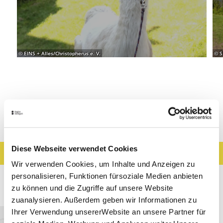
© EINS + Alles/Christopherus e. V.
© S
Veranstaltungen
Diese Webseite verwendet Cookies
Ergebnisse filtern
Karte anzeigen
Wir verwenden Cookies, um Inhalte und Anzeigen zu
personalisieren, Funktionen fürsoziale Medien anbieten
45
Ergebnisse
zu können und die Zugriffe auf unsere Website
zuanalysieren. Außerdem geben wir Informationen zu
Ihrer Verwendung unsererWebsite an unsere Partner für
Stuttgart
Entfernung anzeigen