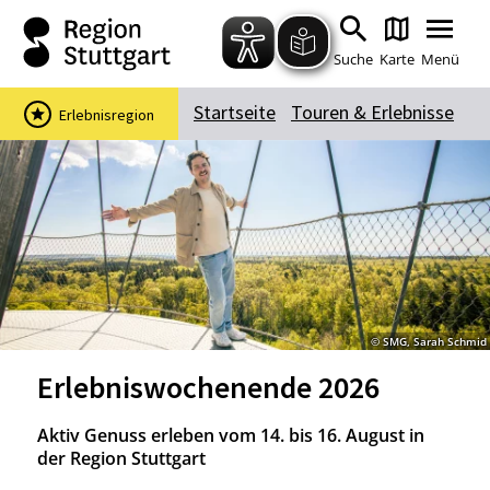
Zum Hauptinhalt springen
Zur Suche springen
Zur Hauptnavigation
Zum Footer springen
Suche
Karte
Menü
Startseite
Touren & Erlebnisse
Erlebnisregion
Suchbegriff
Das könnte Sie interessieren
Stadtführungen
Events & Tickets
Ausflugsziele
Erlebnisse
© SMG, Sarah Schmid
Wein
Radfahren
Erlebniswochenende 2026
Wandern
Aktiv Genuss erleben vom 14. bis 16. August in
der Region Stuttgart