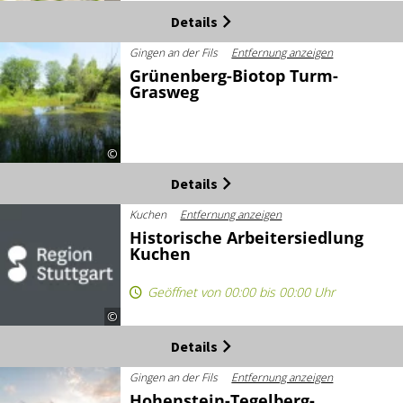
Details
Gingen an der Fils
Entfernung anzeigen
Grünenberg-Biotop Turm-
Grasweg
©
Details
Kuchen
Entfernung anzeigen
Historische Arbeitersiedlung
Kuchen
Geöffnet von 00:00 bis 00:00 Uhr
©
Details
Gingen an der Fils
Entfernung anzeigen
Hohenstein-Tegelberg-