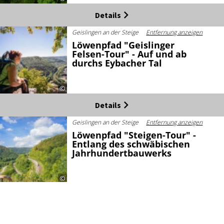
Details
Geislingen an der Steige
Entfernung anzeigen
Löwenpfad "Geislinger
Felsen-Tour" - Auf und ab
durchs Eybacher Tal
©
Details
Geislingen an der Steige
Entfernung anzeigen
Löwenpfad "Steigen-Tour" -
Entlang des schwäbischen
Jahrhundertbauwerks
©
Details
Geislingen an der Steige
Entfernung anzeigen