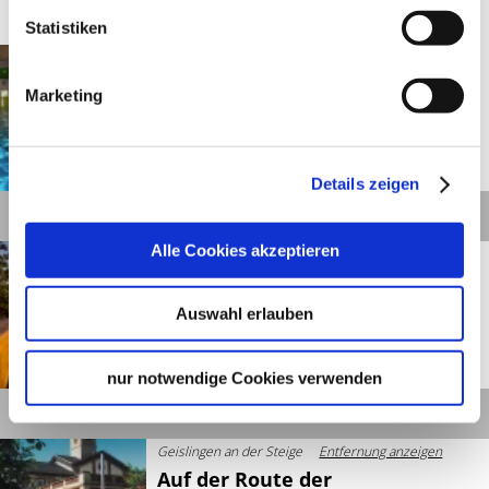
Statistiken
Geislingen an der Steige
Entfernung anzeigen
5-Täler-Bad
Marketing
©
Details zeigen
Details
Alle Cookies akzeptieren
Gingen an der Fils
Entfernung anzeigen
Albtraufgänger (Etappe 4)
*Trauf-Blick*
Auswahl erlauben
©
nur notwendige Cookies verwenden
Details
Geislingen an der Steige
Entfernung anzeigen
Auf der Route der