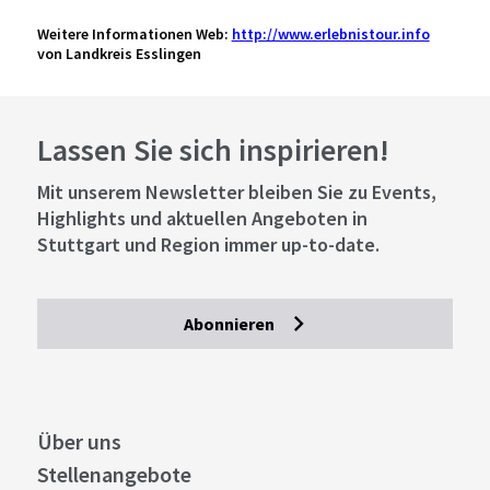
Lassen Sie sich inspirieren!
©
Jetzt buchen
Mit unserem Newsletter bleiben Sie zu Events,
Highlights und aktuellen Angeboten in
Nürtingen
Entfernung anzeigen
Stuttgart und Region immer up-to-date.
Besuch bei alten Bäumen
Abonnieren
©
Details
Nürtingen
Entfernung anzeigen
Über uns
Beutwangsee Nürtingen-
Neckarhausen
Stellenangebote
Presse
Business
©
Stuttgart Convention Bureau
Details
Bilddatenbank
Nürtingen
Entfernung anzeigen