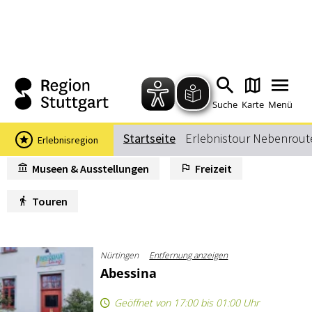
Ergebnisse filtern
Karte anzeigen
Sehenswertes
Gastronomie
Wein
Museen & Ausstellungen
Freizeit
Touren
Nürtingen
Entfernung anzeigen
Diese Webseite verwendet Cookies
Abessina
Wir verwenden Cookies, um Inhalte und Anzeigen zu
Geöffnet von 17:00 bis 01:00 Uhr
personalisieren, Funktionen fürsoziale Medien anbieten
zu können und die Zugriffe auf unsere Website
©
zuanalysieren. Außerdem geben wir Informationen zu
Ihrer Verwendung unsererWebsite an unsere Partner für
Details
soziale Medien, Werbung und Analysen weiter.Unsere
Nürtingen
Entfernung anzeigen
Partner führen diese Informationen möglicherweise mit