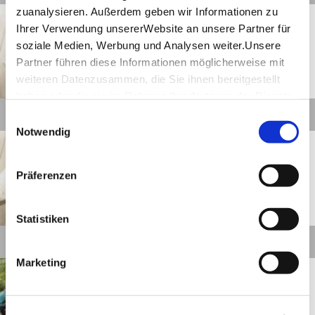
©
Details
Nürtingen
Entfernung anzeigen
Bäckerhaus und Café Veit
Fußgängerzone
Geöffnet von 08:00 bis 17:00 Uhr
©
Details
Nürtingen
Entfernung anzeigen
Bauern & Dichter - Radtour
von Nürtingen nach Beuren
und zurück
©
Details
Weitere Elemente laden
Nürtingen
Entfernung anzeigen