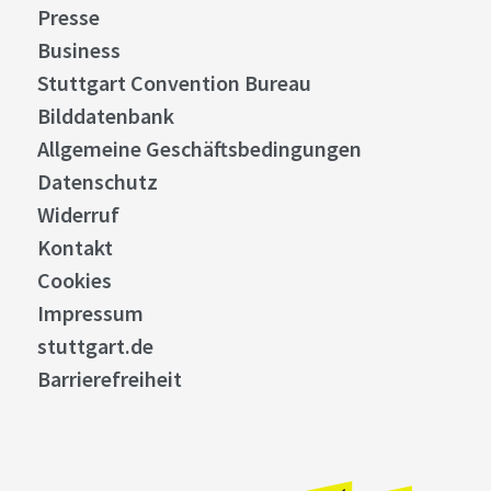
Allgemeine Geschäftsbedingungen
Bistro 09
Datenschutz
Heute geschlossen
Widerruf
Kontakt
©
Cookies
Details
Impressum
Nürtingen
Entfernung anzeigen
stuttgart.de
Bistro La Scala
Barrierefreiheit
Heute geschlossen
©
Details
Nürtingen
Entfernung anzeigen
Blick auf Berge und Burgen