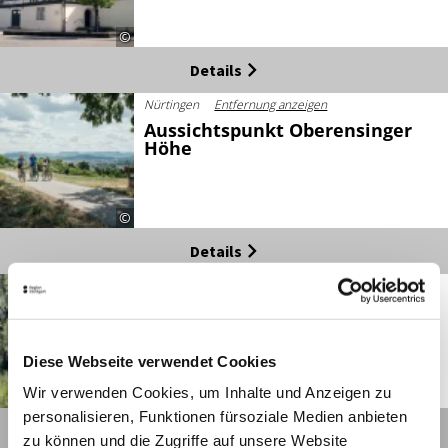
Aussichtspunkt Oberensinger
Höhe
©
Details
Nürtingen
Entfernung anzeigen
Avada Sushi und Asiatische
Küche
Geöffnet von 17:30 bis 23:00 Uhr
©
Details
Nürtingen
Entfernung anzeigen
Bäckerhaus und Café Veit
Bahnhof
Heute geschlossen