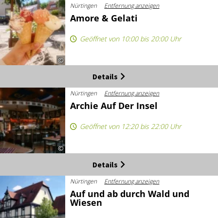
©
Auswahl erlauben
Details
Nürtingen
Entfernung anzeigen
nur notwendige Cookies verwenden
Archie Auf Der Insel
Geöffnet von 12:20 bis 22:00 Uhr
©
Details
Nürtingen
Entfernung anzeigen
Auf und ab durch Wald und
Wiesen
©
Details
Nürtingen
Entfernung anzeigen