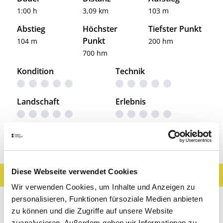
1:00 h
3,09 km
103 m
Abstieg
Höchster
Tiefster Punkt
Punkt
104 m
200 hm
700 hm
Kondition
Technik
Landschaft
Erlebnis
Entdeckungen entlang der Tour
Diese Webseite verwendet Cookies
Ergebnisse filtern
Karte anzeigen
Wir verwenden Cookies, um Inhalte und Anzeigen zu
Sehenswertes
Gastronomie
Wein
personalisieren, Funktionen fürsoziale Medien anbieten
zu können und die Zugriffe auf unsere Website
Museen & Ausstellungen
Freizeit
zuanalysieren. Außerdem geben wir Informationen zu