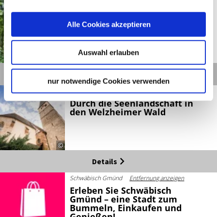
Schwäbisch Gmünd
Entfernung anzeigen
Dreikaiserberge-Blick
Alle Cookies akzeptieren
Auswahl erlauben
©
Details
nur notwendige Cookies verwenden
Schwäbisch Gmünd
Entfernung anzeigen
Durch die Seenlandschaft in
den Welzheimer Wald
©
Details
Schwäbisch Gmünd
Entfernung anzeigen
Erleben Sie Schwäbisch
Gmünd – eine Stadt zum
Bummeln, Einkaufen und
Genießen!