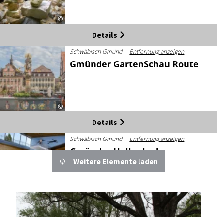
©
Details
Schwäbisch Gmünd
Entfernung anzeigen
Gmünder GartenSchau Route
©
Details
Schwäbisch Gmünd
Entfernung anzeigen
Gmünder Hallenbad
Weitere Elemente laden
Heute geschlossen
©
Details