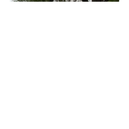
© Touristik und Marketing GmbH Schwäbisch Gmünd
1
von 4
von Touristik und Marketing GmbH Schwäbisch Gmünd
Lassen Sie sich inspirieren!
Mit unserem Newsletter bleiben Sie zu Events,
Highlights und aktuellen Angeboten in