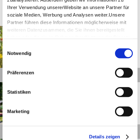
Ihrer Verwendung unsererWebsite an unsere Partner für
Touren
soziale Medien, Werbung und Analysen weiter.Unsere
Partner führen diese Informationen möglicherweise mit
Mutlangen
Entfernung anzeigen
weiteren Datenzusammen, die Sie ihnen bereitgestellt
Am Steilabfall der Alb
haben oder die sie im Rahmen IhrerNutzung der Dienste
entlang und zur Fernsicht
gesammelt haben.
Einwilligungsauswahl
auf die Dreikaiserberge
Impressum
|
Datenschutzerklärung
Notwendig
©
Präferenzen
Details
Schwäbisch Gmünd
Entfernung anzeigen
Statistiken
Blühender Stadtrundgang
Schwäbisch Gmünd
Marketing
©
Details
Details zeigen