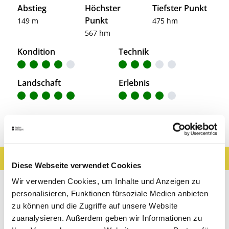
Abstieg
Höchster
Tiefster Punkt
Punkt
149 m
475 hm
567 hm
Kondition
Technik
Landschaft
Erlebnis
Entdeckungen entlang der Tour
Ergebnisse filtern
Karte anzeigen
Diese Webseite verwendet Cookies
Sehenswertes
Gastronomie
Wein
Wir verwenden Cookies, um Inhalte und Anzeigen zu
personalisieren, Funktionen fürsoziale Medien anbieten
Museen & Ausstellungen
Freizeit
zu können und die Zugriffe auf unsere Website
zuanalysieren. Außerdem geben wir Informationen zu
Touren