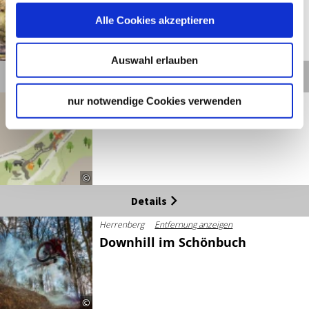
Alle Cookies akzeptieren
©
Auswahl erlauben
Details
Herrenberg
Entfernung anzeigen
nur notwendige Cookies verwenden
Der Erlebnispfad Tiere
©
Details
Herrenberg
Entfernung anzeigen
Downhill im Schönbuch
©