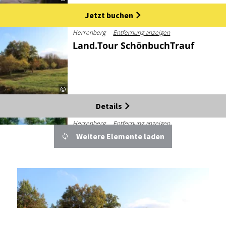
Jetzt buchen
Herrenberg
Entfernung anzeigen
Land.Tour SchönbuchTrauf
©
Details
Herrenberg
Entfernung anzeigen
Land.Tour WaldWeide
Weitere Elemente laden
©
Details