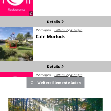
©
Details
Plochingen
Entfernung anzeigen
Café Morlock
©
Details
Plochingen
Entfernung anzeigen
Cervus Plochingen
Weitere Elemente laden
Heute geschlossen
©