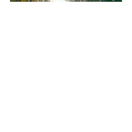
Details
© Kulturamt Plochingen
1
von 3
von Tanja Wehnl
Lassen Sie sich inspirieren!
Mit unserem Newsletter bleiben Sie zu Events,
Highlights und aktuellen Angeboten in