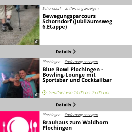
Schorndorf
Entfernung anzeigen
Bewegungsparcours
Schorndorf (Jubiläumsweg
6.Etappe)
©
Details
Plochingen
Entfernung anzeigen
Blue Bowl Plochingen -
Bowling-Lounge mit
Sportsbar und Cocktailbar
Geöffnet von 14:00 bis 23:00 Uhr
©
Details
Plochingen
Entfernung anzeigen
Brauhaus zum Waldhorn
Plochingen