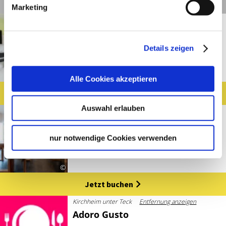
Details
Marketing
Wernau
Entfernung anzeigen
a2 HOTELS am Quadrium
Details zeigen
©
Alle Cookies akzeptieren
Jetzt buchen
Auswahl erlauben
Plochingen
Entfernung anzeigen
a2 HOTELS Plochingen
nur notwendige Cookies verwenden
©
Jetzt buchen
Kirchheim unter Teck
Entfernung anzeigen
Adoro Gusto