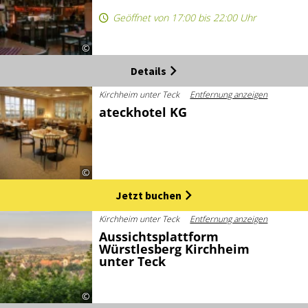
Geöffnet von 17:00 bis 22:00 Uhr
©
Details
Kirchheim unter Teck
Entfernung anzeigen
ateckhotel KG
©
Jetzt buchen
Kirchheim unter Teck
Entfernung anzeigen
Aussichtsplattform
Würstlesberg Kirchheim
unter Teck
©