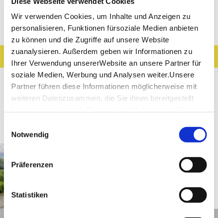
Diese Webseite verwendet Cookies
Wir verwenden Cookies, um Inhalte und Anzeigen zu
Entdeckungen entlang der Tour
personalisieren, Funktionen fürsoziale Medien anbieten
zu können und die Zugriffe auf unsere Website
zuanalysieren. Außerdem geben wir Informationen zu
Ergebnisse filtern
Karte anzeigen
Ihrer Verwendung unsererWebsite an unsere Partner für
soziale Medien, Werbung und Analysen weiter.Unsere
Sehenswertes
Gastronomie
Wein
Partner führen diese Informationen möglicherweise mit
Museen & Ausstellungen
Freizeit
weiteren Datenzusammen, die Sie ihnen bereitgestellt
haben oder die sie im Rahmen IhrerNutzung der Dienste
Touren
gesammelt haben.
Einwilligungsauswahl
Impressum
|
Datenschutzerklärung
Notwendig
Wendlingen am Neckar
Entfernung anzeigen
"Lauter-Alb-Lindach-Radweg"
Präferenzen
Statistiken
©