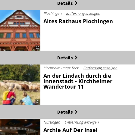
Details
Plochingen
Entfernung anzeigen
Altes Rathaus Plochingen
©
Details
Kirchheim unter Teck
Entfernung anzeigen
An der Lindach durch die
Innenstadt - Kirchheimer
Wandertour 11
©
Details
Nürtingen
Entfernung anzeigen
Archie Auf Der Insel