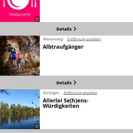
©
Details
Wiesensteig
Entfernung anzeigen
Albtraufgänger
©
Details
Nürtingen
Entfernung anzeigen
Allerlei Se(h)ens-
Würdigkeiten
©