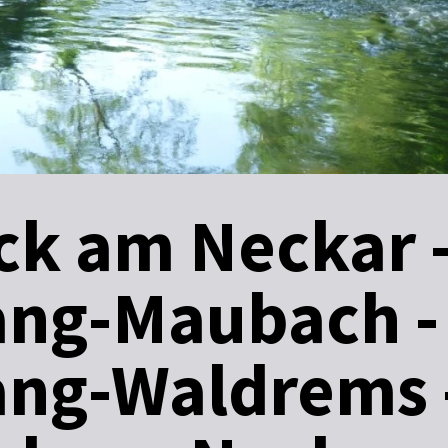
k am Neckar 
ng-Maubach -
ng-Waldrems 