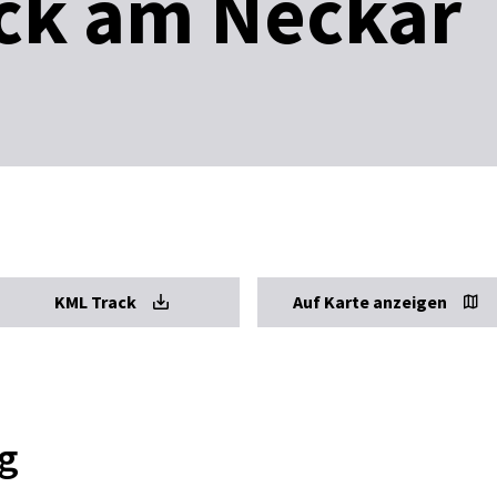
ck am Neckar
KML Track
Auf Karte anzeigen
g