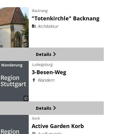
Backnang
"Totenkirchle" Backnang
Architektur
©
Details
Ludwigsburg
Wanderung
3-Besen-Weg
Wandern
©
Details
Korb
Active Garden Korb
Ausflugsziele