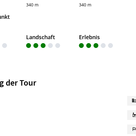
340 m
340 m
unkt
Landschaft
Erlebnis
g der Tour