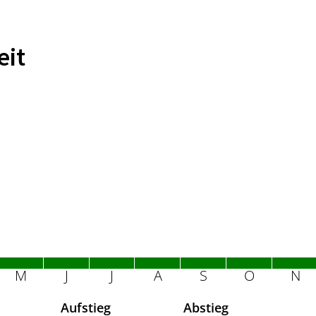
eit
M
J
J
A
S
O
N
Aufstieg
Abstieg