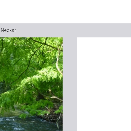
 Neckar
Suchbegriff
Das könnte Sie interessieren
Stadtführungen
Events & Tickets
Ausflugsziele
Erlebnisse
Wein
Radfahren
Wandern