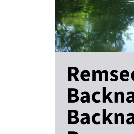
Remsec
Backna
Backna