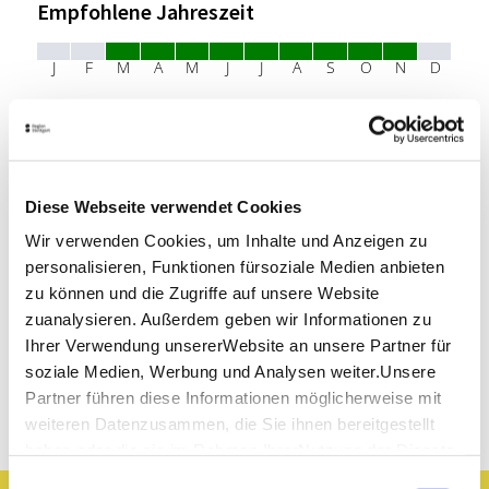
Empfohlene Jahreszeit
J
F
M
A
M
J
J
A
S
O
N
D
Dauer
Distanz
Aufstieg
22:00 h
396,40 km
2070 m
Abstieg
Höchster
Tiefster Punkt
Punkt
2030 m
154 hm
Diese Webseite verwendet Cookies
478 hm
Wir verwenden Cookies, um Inhalte und Anzeigen zu
Kondition
Technik
personalisieren, Funktionen fürsoziale Medien anbieten
zu können und die Zugriffe auf unsere Website
zuanalysieren. Außerdem geben wir Informationen zu
Landschaft
Erlebnis
Ihrer Verwendung unsererWebsite an unsere Partner für
soziale Medien, Werbung und Analysen weiter.Unsere
Partner führen diese Informationen möglicherweise mit
Entdeckungen entlang der Tour
weiteren Datenzusammen, die Sie ihnen bereitgestellt
haben oder die sie im Rahmen IhrerNutzung der Dienste
gesammelt haben.
Einwilligungsauswahl