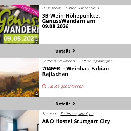
Hessigheim
Entfernung anzeigen
3B-Wein-Höhepunkte:
GenussWandern am
09.08.2026
©
Details
Stuttgart-Weilimdorf
Entfernung anzeigen
70469R! - Weinbau Fabian
Rajtschan
Heute geschlossen
©
Details
Stuttgart
Entfernung anzeigen
A&O Hostel Stuttgart City