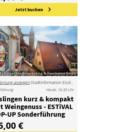
Jetzt buchen
Esslinger Stadtmarketing & Tourismus GmbH
ernung anzeigen
Stadtinformation Esslingen (Marktplatz)
tführung
Heute, 16:30 Uhr
s­lin­gen kurz & kom­pakt
t Wein­ge­nuss - ES­Ti­VAL
P-UP Son­der­füh­rung
5,00 €