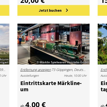
20,00 €
1
Jetzt buchen
ehturm
uttgart
© Märklin Spielwaren Vertriebs-GmbH
Jahnstraße 120, 70597 Stuttgart, Deutschland
Entfernung anzeigen
73 Göppingen, Deutschland
Entf
0 Uhr
Ausstellungen
Heute, 10:00 Uhr
Auss
Ein­tritts­kar­te Märk­li­n­e­
Ei
um
ta
4,00 €
ab
ab