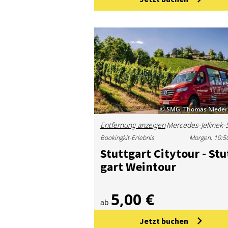
© SMG, Thomas Nieder
Entfernung anzeigen
Bookingkit-Erlebnis
Morgen, 10:5
Stutt­gart Ci­ty­tour - Stu
gart Wein­tour
5,00 €
ab
Jetzt buchen