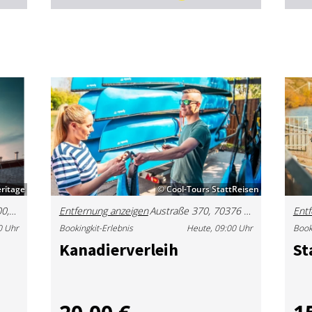
ritage
© Cool-Tours StattReisen
Mercedesstraße 100, 70372 Stuttgart, Deutschland
Entfernung anzeigen
Austraße 370, 70376 Stuttgart, Deutschland
Entf
0 Uhr
Bookingkit-Erlebnis
Heute, 09:00 Uhr
Book
Ka­na­di­er­ver­leih
St