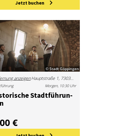
Jetzt buchen
© Stadt Göppingen
ernung anzeigen
Hauptstraße 1, 73033 Göppingen, Deutschland
tführung
Morgen, 10:30 Uhr
s­to­ri­sche Stadt­füh­run­
n
,00 €
Jetzt buchen