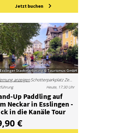
Jetzt buchen
Esslinger Stadtmarketing & Tourismus GmbH
ernung anzeigen
Schotterparkplatz Zeppellinstr./ Ecke Eberspächerstr., 73728 Esslingen am Neckar, Deutschland
tführung
Heute, 17:30 Uhr
and-Up Paddling auf
m Ne­ckar in Ess­lin­gen -
ick in die Ka­nä­le Tour
9,90 €