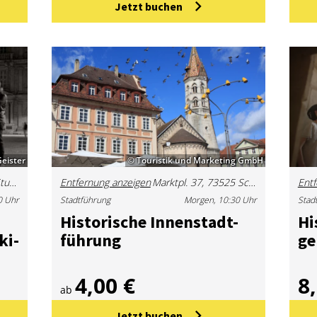
Jetzt buchen
Geister
© Touristik und Marketing GmbH
Marktpl. 1, 70173 Stuttgart, Deutschland
Entfernung anzeigen
Marktpl. 37, 73525 Schwäbisch Gmünd, Deutschland
Entf
0 Uhr
Stadtführung
Morgen, 10:30 Uhr
Stad
His­to­ri­sche In­nen­stadt­
Hi
ki­
füh­rung
ge
4,00 €
8
ab
Jetzt buchen