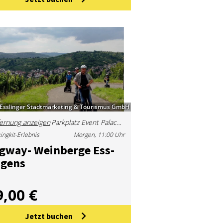
Esslinger Stadtmarketing & Tourismus GmbH
ernung anzeigen
Parkplatz Event Palace, Ulmer Str. 40, 73728 Esslingen
ingkit-Erlebnis
Morgen, 11:00 Uhr
g­way- Wein­ber­ge Ess­
n­gens
9,00 €
Jetzt buchen