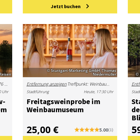
Jetzt buchen
© Stuttgart-Marketing GmbH, Thomas
Reisen
Niedermüller
© 
Austraße 370, 70376 Stuttgart, Deutschland
Entfernung anzeigen
Treffpunkt: Weinbaumuseum Stuttgart-Uhlbach, Uhlbacher Platz 4, 70329 Stuttgart
Entf
0 Uhr
Stadtführung
Heute, 17:30 Uhr
Stad
w­
Frei­tags­wein­pro­be im
St
em
Wein­bau­mu­se­um
de
Bl
25,00 €
5
5.00
(1)