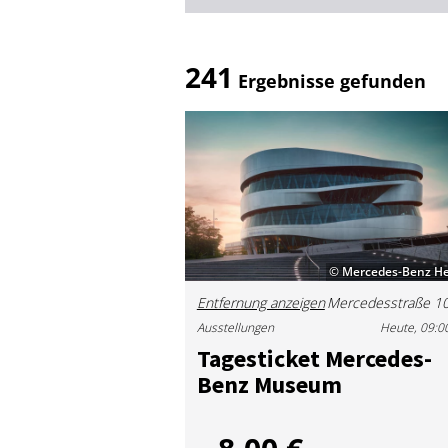
241
Ergebnisse gefunden
© Mercedes-Benz He
Entfernung anzeigen
Ausstellungen
Heute, 09:0
Ta­ges­ti­cket Mer­ce­des-
Benz Mu­se­um