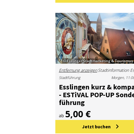
© Esslinger Stadtmarketing & Tourismu
Entfernung anzeigen
Stadtführung
Morgen, 11:0
Ess­lin­gen kurz & kom­p
- ES­Ti­VAL POP-UP Son­d
füh­rung
5,00 €
ab
Jetzt buchen