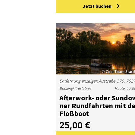
Jetzt buchen
© Cool-Tours Statt
Entfernung anzeigen
Bookingkit-Erlebnis
Heute, 17:0
Af­ter­work- oder Sun­do
ner Rund­fahr­ten mit d
Floß­boot
25,00 €