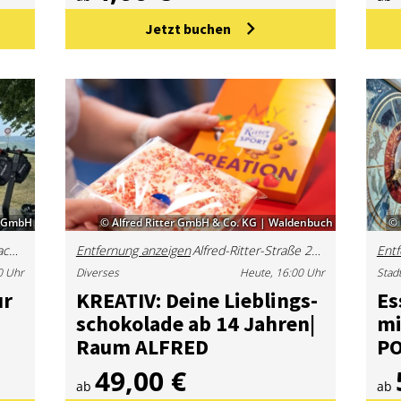
Jetzt buchen
s GmbH
© Alfred Ritter GmbH & Co. KG | Waldenbuch
© 
Parkplatz Event Palace, Ulmer Str. 40, 73728 Esslingen
Entfernung anzeigen
Alfred-Ritter-Straße 27, 71111 Waldenbuch, Deutschland
Entf
0 Uhr
Diverses
Heute, 16:00 Uhr
Stad
ur
KREA­TIV: Dei­ne Lieb­lings­
Es
scho­ko­la­de ab 14 Jah­ren|
mi
Raum AL­FRED
PO
49,00 €
ab
ab