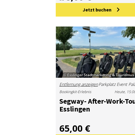
Jetzt buchen
© Esslinger Stadtmarketing & Tourismu
Entfernung anzeigen
Bookingkit-Erlebnis
Heute, 15:0
Seg­way- Af­ter-Work-To
Ess­lin­gen
65,00 €