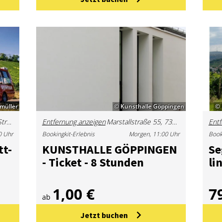
müller
© Kunsthalle Göppingen
© 
Mercedes-Jellinek-Straße, 70372 Stuttgart, Deutschland
Entfernung anzeigen
Marstallstraße 55, 73033 Göppingen, Deutschland
Entf
0 Uhr
Bookingkit-Erlebnis
Morgen, 11:00 Uhr
Book
tt­
KUNST­HAL­LE GÖP­PIN­GEN
Se
- Ti­cket - 8 Stun­den
li
1,00 €
7
ab
Jetzt buchen