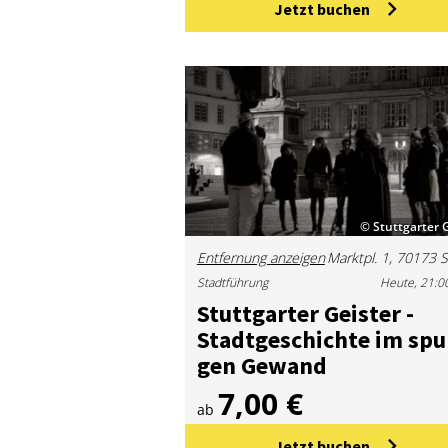
Jetzt buchen
© Stuttgarter 
Entfernung anzeigen
Stadtführung
Heute, 21:0
Stutt­gar­ter Geis­ter -
Stadt­ge­schich­te im spu­
gen Ge­wand
7,00 €
ab
Jetzt buchen