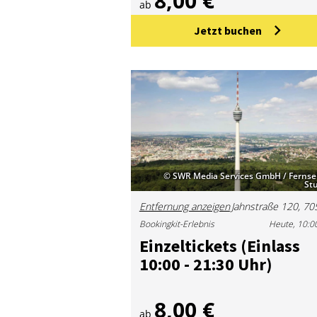
8,00 €
ab
Jetzt buchen
© SWR Media Services GmbH / Ferns
St
Entfernung anzeigen
Bookingkit-Erlebnis
Heute, 10:0
Ein­zel­ti­ckets (Ein­lass
10:00 - 21:30 Uhr)
8,00 €
ab