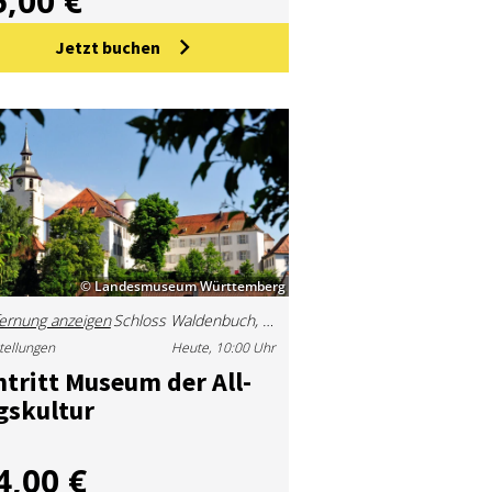
5,00 €
Jetzt buchen
© Landesmuseum Württemberg
ernung anzeigen
Schloss Waldenbuch, Kirchgasse 3, 71111 Waldenbuch, Deutschland
tellungen
Heute, 10:00 Uhr
n­tritt Mu­se­um der All­
gs­kul­tur
4,00 €