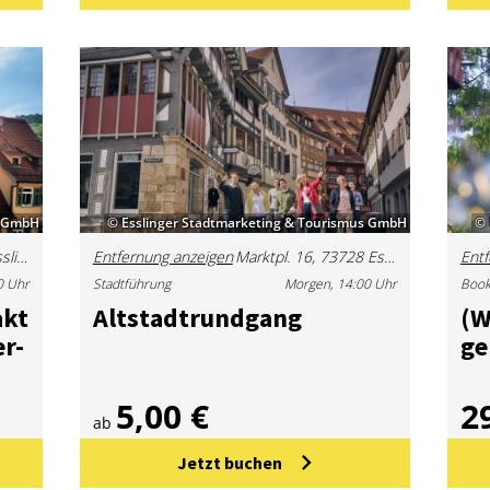
s GmbH
© Esslinger Stadtmarketing & Tourismus GmbH
© 
Stadtinformation Esslingen (Marktplatz)
Entfernung anzeigen
Marktpl. 16, 73728 Esslingen am Neckar, Deutschland
Entf
0 Uhr
Stadtführung
Morgen, 14:00 Uhr
Book
akt
Alt­stadt­rund­gang
(W)
er­
ge
5,00 €
2
ab
Jetzt buchen