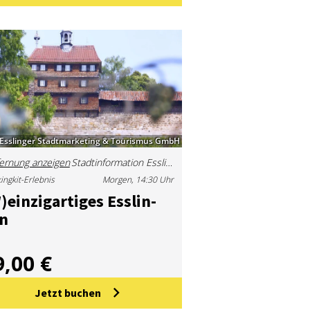
Esslinger Stadtmarketing & Tourismus GmbH
ernung anzeigen
Stadtinformation Esslingen (Marktplatz)
ingkit-Erlebnis
Morgen, 14:30 Uhr
ein­zig­ar­ti­ges Ess­lin­
n
9,00 €
Jetzt buchen