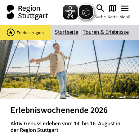
Zum Hauptinhalt springen
Zur Suche springen
Zur Hauptnavigation
Zum Footer springen
Suche
Karte
Menü
Startseite
Touren & Erlebnisse
Erlebnisregion
Suchbegriff
Das könnte Sie interessieren
Stadtführungen
Events & Tickets
Ausflugsziele
Erlebnisse
© SMG, Sarah Schmid
Wein
Radfahren
Erlebniswochenende 2026
Wandern
Aktiv Genuss erleben vom 14. bis 16. August in
der Region Stuttgart