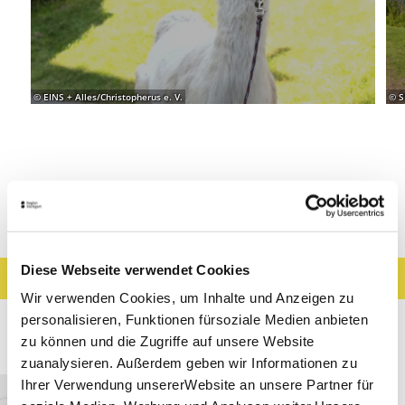
© EINS + Alles/Christopherus e. V.
© S
Veranstaltungen
Diese Webseite verwendet Cookies
Ergebnisse filtern
Karte anzeigen
Wir verwenden Cookies, um Inhalte und Anzeigen zu
personalisieren, Funktionen fürsoziale Medien anbieten
45
Ergebnisse
zu können und die Zugriffe auf unsere Website
zuanalysieren. Außerdem geben wir Informationen zu
Ihrer Verwendung unsererWebsite an unsere Partner für
Stuttgart
Entfernung anzeigen