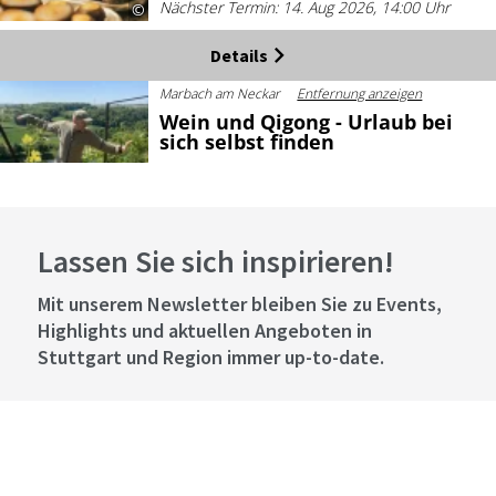
Nächster Termin: 14. Aug 2026, 14:00 Uhr
©
Details
Marbach am Neckar
Entfernung anzeigen
Wein und Qigong - Urlaub bei
sich selbst finden
14. Aug 2026 - 15. Aug 2026
Nächster Termin: 14. Aug 2026, 14:00 Uhr
©
Lassen Sie sich inspirieren!
Details
Herrenberg
Entfernung anzeigen
Mit unserem Newsletter bleiben Sie zu Events,
Streuobstwiesenwanderung
Highlights und aktuellen Angeboten in
mit Genussmomenten
Stuttgart und Region immer up-to-date.
Nächster Termin: 14. Aug 2026, 14:30 Uhr
©
Abonnieren
Details
Bad Ditzenbach
Entfernung anzeigen