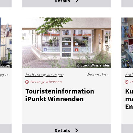
Details
ubolzer
© Stadt Winnenden
ngen
Entfernung anzeigen
Winnenden
Entf
Heute geschlossen
H
Tou­ris­ten­in­for­ma­ti­on
Ku
iPunkt Win­nen­den
ma
En
Details