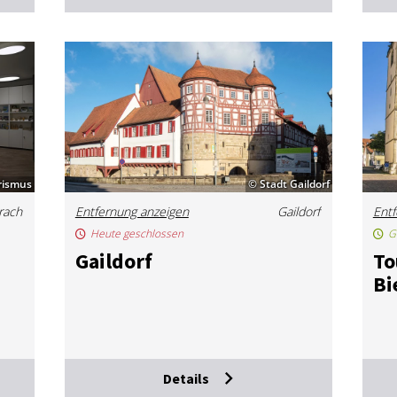
rismus
© Stadt Gaildorf
rach
Entfernung anzeigen
Gaildorf
Entf
Heute geschlossen
G
Gaildorf
Tou
Bi
Details