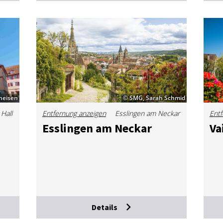
neisen
© SMG, Sarah Schmid
Hall
Entfernung anzeigen
Esslingen am Neckar
Entf
Ess­lin­gen am Ne­ckar
Va
Details