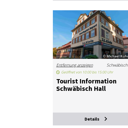
© Michael Küh
Entfernung anzeigen
Schwäbisch 
Geöffnet von 10:00 bis 15:00 Uhr
Tou­rist In­for­ma­ti­on
Schwä­bisch Hall
Details