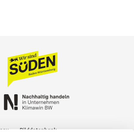
reau
Bilddatenbank