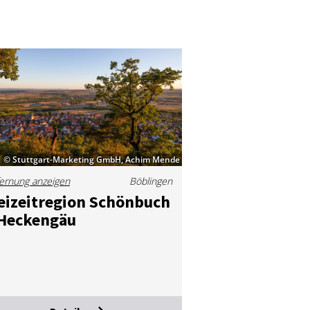
© Stuttgart-Marketing GmbH, Achim Mende
ernung anzeigen
Böblingen
ei­zeit­re­gi­on Schön­buch
He­cken­gäu