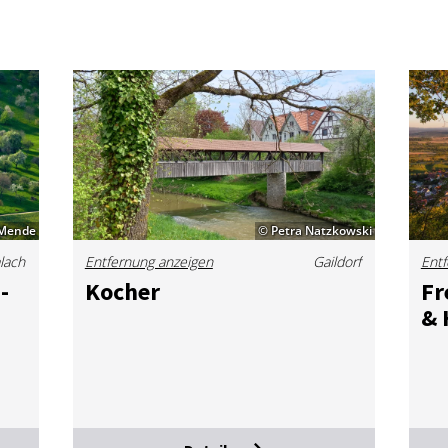
 Mende
© Petra Natzkowski
lach
Entfernung anzeigen
Gaildorf
Entf
­
Ko­cher
Fr
& 