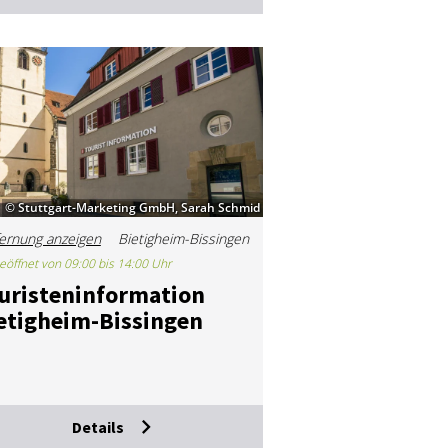
© Stuttgart-Marketing GmbH, Sarah Schmid
ernung anzeigen
Bietigheim-Bissingen
eöffnet von 09:00 bis 14:00 Uhr
­ris­ten­in­for­ma­ti­on
e­tig­heim-Bis­sin­gen
Details