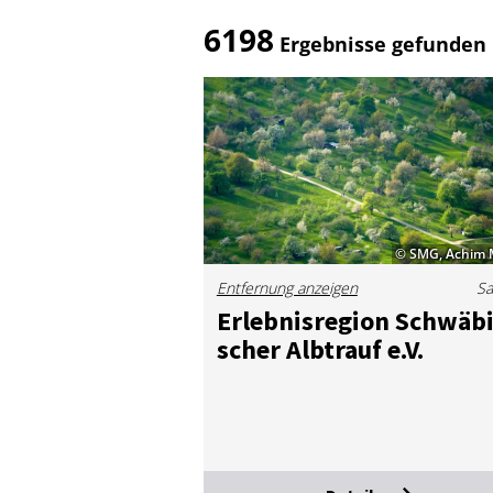
6198
Ergebnisse gefunden
© SMG, Achim
Entfernung anzeigen
Sa
Er­leb­nis­re­gi­on Schwä­bi
scher Alb­trauf e.V.