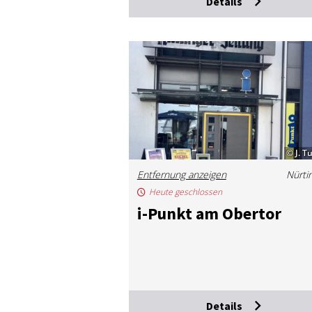
Details
© J. T
Entfernung anzeigen
Nürti
Heute geschlossen
i-Punkt am Ober­tor
Details