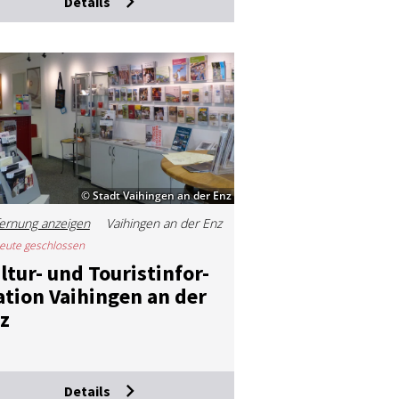
Details
© Stadt Vaihingen an der Enz
ernung anzeigen
Vaihingen an der Enz
eute geschlossen
l­tur- und Tou­rist­in­for­
­ti­on Vai­hin­gen an der
z
Details