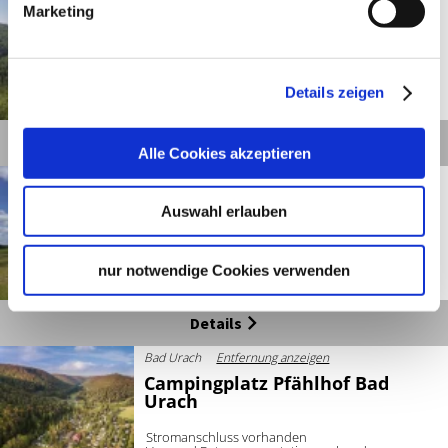
Marketing
3 - Rund um den
Kaltentalweiher
Details zeigen
©
Details
Alle Cookies akzeptieren
Bad Urach
Entfernung anzeigen
4 - Rund um Eberstetten
Auswahl erlauben
nur notwendige Cookies verwenden
©
Details
Bad Urach
Entfernung anzeigen
Campingplatz Pfählhof Bad
Urach
Stromanschluss vorhanden