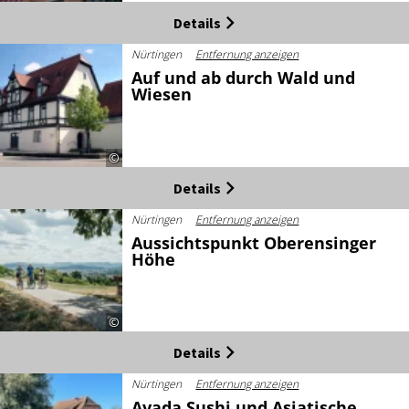
Details
Nürtingen
Entfernung anzeigen
Auf und ab durch Wald und
Wiesen
©
Details
Nürtingen
Entfernung anzeigen
Aussichtspunkt Oberensinger
Höhe
©
Details
Nürtingen
Entfernung anzeigen
Avada Sushi und Asiatische