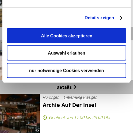
Alpakafarm Schaber
Geöffnet von 10:00 bis 14:00 Uhr
Details zeigen
©
Details
Alle Cookies akzeptieren
Nürtingen
Entfernung anzeigen
Amore & Gelati
Auswahl erlauben
Geöffnet von 10:00 bis 21:00 Uhr
nur notwendige Cookies verwenden
©
Details
Nürtingen
Entfernung anzeigen
Archie Auf Der Insel
Geöffnet von 17:00 bis 23:00 Uhr
©