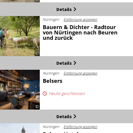
Details
Nürtingen
Entfernung anzeigen
Bauern & Dichter - Radtour
von Nürtingen nach Beuren
und zurück
©
Details
Nürtingen
Entfernung anzeigen
Belsers
Heute geschlossen
©
Details
Nürtingen
Entfernung anzeigen