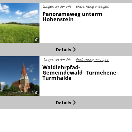
Gingen an der Fils
Entfernung anzeigen
Panoramaweg unterm
Hohenstein
©
Details
Gingen an der Fils
Entfernung anzeigen
Waldlehrpfad-
Gemeindewald- Turmebene-
Turmhalde
©
Details