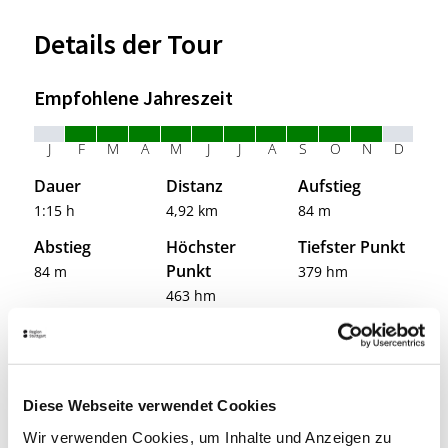
Details der Tour
Empfohlene Jahreszeit
J
F
M
A
M
J
J
A
S
O
N
D
Dauer
Distanz
Aufstieg
1:15 h
4,92 km
84 m
Abstieg
Höchster
Tiefster Punkt
Punkt
84 m
379 hm
463 hm
Kondition
Technik
Landschaft
Erlebnis
Diese Webseite verwendet Cookies
Wir verwenden Cookies, um Inhalte und Anzeigen zu