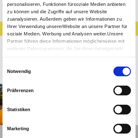
personalisieren, Funktionen fürsoziale Medien anbieten
Entdeckungen entlang der Tour
zu können und die Zugriffe auf unsere Website
zuanalysieren. Außerdem geben wir Informationen zu
Ihrer Verwendung unsererWebsite an unsere Partner für
Ergebnisse filtern
Karte anzeigen
soziale Medien, Werbung und Analysen weiter.Unsere
Sehenswertes
Gastronomie
Wein
Partner führen diese Informationen möglicherweise mit
weiteren Datenzusammen, die Sie ihnen bereitgestellt
Museen & Ausstellungen
Freizeit
haben oder die sie im Rahmen IhrerNutzung der Dienste
gesammelt haben.
Einwilligungsauswahl
Touren
Impressum
|
Datenschutzerklärung
Notwendig
Gingen an der Fils
Entfernung anzeigen
Präferenzen
Albtraufgänger (Etappe 4)
*Trauf-Blick*
Statistiken
©
Marketing
Details