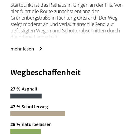
Startpunkt ist das Rathaus in Gingen an der Fils. Von
hier führt die Route zunächst entlang der
Grünenbergstraße in Richtung Ortsrand. Der Weg
steigt moderat an und verläuft anschließend auf
befestigten Wegen und Schotterabschnitten durch
die offene Landschaft.
Nach dem ersten Anstieg öffnet sich der Blick auf
mehr lesen
Streuobstwiesen und Hanglagen am Fuß des
Albtraufs. Die Strecke folgt dem Höhenrücken „Im
Brand“ und führt abwechslungsreich über Natur- und
Wirtschaftswege durch Wiesen und lichte
Wegbeschaffenheit
Waldpassagen. Immer wieder ergeben sich schöne
Ausblicke ins Filstal.
Im weiteren Verlauf leitet die Route in einer weiten
27 %
Asphalt
Schleife zurück Richtung Gingen. Über Feld- und
Ortswege geht es schließlich wieder zum
47 %
Schotterweg
Ausgangspunkt am Rathaus zurück.
26 %
naturbelassen