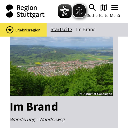
Zum Hauptinhalt springen
Zur Suche springen
Zur Hauptnavigation
Zum Footer springen
Suche
Karte
Menü
Startseite
Im Brand
Erlebnisregion
Suchbegriff
Das könnte Sie interessieren
Stadtführungen
Events & Tickets
Ausflugsziele
Erlebnisse
Wein
Radfahren
© District of Göppingen
Wandern
Im Brand
Wanderung - Wanderweg