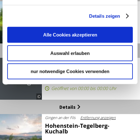
Gingen an der Fils
Entfernung anzeigen
Grünenberg-Biotop Turm-
Details zeigen
Grasweg
Alle Cookies akzeptieren
©
Details
Auswahl erlauben
Kuchen
Entfernung anzeigen
Historische Arbeitersiedlung
nur notwendige Cookies verwenden
Kuchen
Geöffnet von 00:00 bis 00:00 Uhr
©
Details
Gingen an der Fils
Entfernung anzeigen
Hohenstein-Tegelberg-
Kuchalb