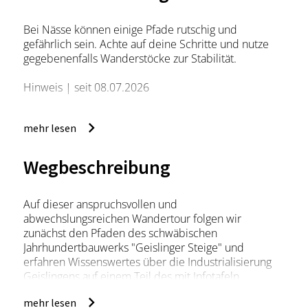
Bei Nässe können einige Pfade rutschig und
gefährlich sein. Achte auf deine Schritte und nutze
gegebenenfalls Wanderstöcke zur Stabilität.
Hinweis | seit 08.07.2026
Achtung: Eichenprozessionsspinner!
mehr lesen
Im Gebiet Geislingen an der Steige ist grundsätzlich
auf das mögliche Auftreten des
Eichenprozessionsspinners zu achten. Da eine
Wegbeschreibung
vollständige Kontrolle aller Bereiche nicht möglich ist,
können vereinzelt befallene Eichen vorhanden sein.
Bitte bleiben Sie auf den Wegen und halten Sie
Auf dieser anspruchsvollen und
Abstand zu Raupen, Nestern und Gespinsten.
abwechslungsreichen Wandertour folgen wir
Notice | since July 08, 2026
zunächst den Pfaden des schwäbischen
Jahrhundertbauwerks "Geislinger Steige" und
Warning: Oak processionary moth!
erfahren Wissenswertes über die Industrialisierung
In the Geislingen an der Steige area, you should
Geislingens auf einem Teil des mit Infotafeln
always be on the lookout for the possible presence of
ausgestatteten „Erlebnispfad Geislinger Steige“.
mehr lesen
the oak processionary moth. Since it is not possible to
Zu Beginn kommen wir an Geislingens beliebtesten