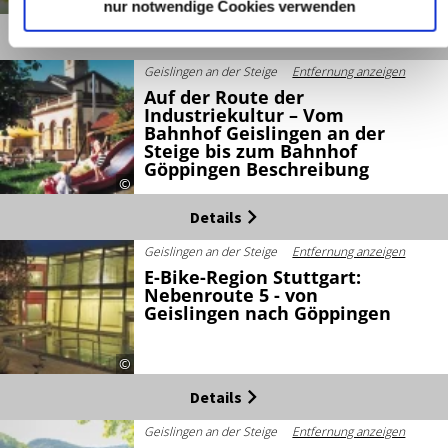
©
nur notwendige Cookies verwenden
Details
Geislingen an der Steige
Entfernung anzeigen
Auf der Route der
Industriekultur – Vom
Bahnhof Geislingen an der
Steige bis zum Bahnhof
Göppingen Beschreibung
©
Details
Geislingen an der Steige
Entfernung anzeigen
E-Bike-Region Stuttgart:
Nebenroute 5 - von
Geislingen nach Göppingen
©
Details
Geislingen an der Steige
Entfernung anzeigen