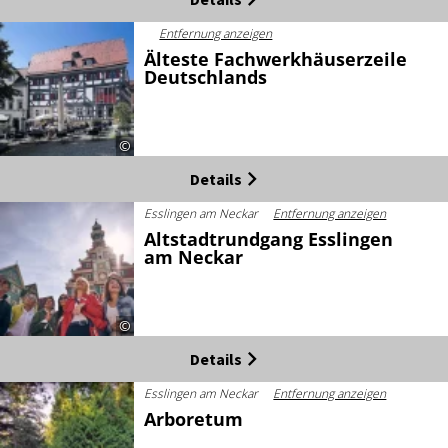
Entfernung anzeigen
Älteste Fachwerkhäuserzeile
Deutschlands
©
Details
Esslingen am Neckar
Entfernung anzeigen
Altstadtrundgang Esslingen
am Neckar
©
Details
Esslingen am Neckar
Entfernung anzeigen
Arboretum