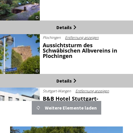
©
Details
Plochingen
Entfernung anzeigen
Aussichtsturm des
Schwäbischen Albvereins in
Plochingen
©
Details
Stuttgart-Wangen
Entfernung anzeigen
B&B Hotel Stuttgart-
Neckarhafen
Weitere Elemente laden
©