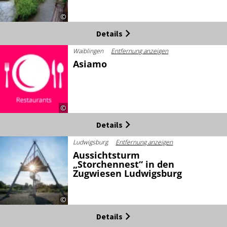
©
Details
Waiblingen
Entfernung anzeigen
Asiamo
©
Details
Ludwigsburg
Entfernung anzeigen
Aussichtsturm
„Storchennest“ in den
Zugwiesen Ludwigsburg
©
Details