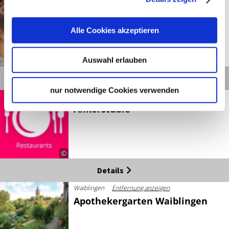
Waiblingen
Entfernung anzeigen
Altstadtrundgang Waiblingen
Alle Cookies akzeptieren
Auswahl erlauben
©
Details
nur notwendige Cookies verwenden
Remseck am Neckar
Entfernung anzeigen
Ankerstüble
©
Details
Waiblingen
Entfernung anzeigen
Apothekergarten Waiblingen