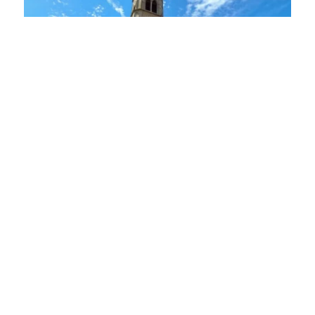
1
von 2
Weitere Informationen Web:
https://www.remseck.de
von Remseck am Neckar
Lassen Sie sich inspirieren!
Mit unserem Newsletter bleiben Sie zu Events,