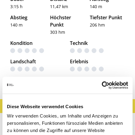
3:15 h
11,47 km
140 m
Abstieg
Höchster
Tiefster Punkt
Punkt
140 m
206 hm
303 hm
Kondition
Technik
Landschaft
Erlebnis
Entdeckungen entlang der Tour
Ergebnisse filtern
Karte anzeigen
Diese Webseite verwendet Cookies
Wir verwenden Cookies, um Inhalte und Anzeigen zu
Sehenswertes
Gastronomie
Wein
personalisieren, Funktionen fürsoziale Medien anbieten
zu können und die Zugriffe auf unsere Website
Museen & Ausstellungen
Freizeit