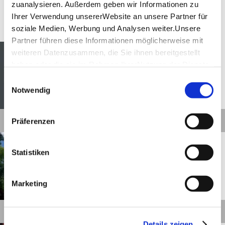
zuanalysieren. Außerdem geben wir Informationen zu
Ihrer Verwendung unsererWebsite an unsere Partner für
Touren
soziale Medien, Werbung und Analysen weiter.Unsere
Partner führen diese Informationen möglicherweise mit
Ludwigsburg
Entfernung anzeigen
weiteren Datenzusammen, die Sie ihnen bereitgestellt
3-Besen-Weg
haben oder die sie im Rahmen IhrerNutzung der Dienste
gesammelt haben.
Einwilligungsauswahl
Impressum
|
Datenschutzerklärung
Notwendig
©
Details
Präferenzen
Waiblingen
Entfernung anzeigen
Altstadtrundgang durch
Statistiken
Waiblingen
Marketing
©
Details
Details zeigen