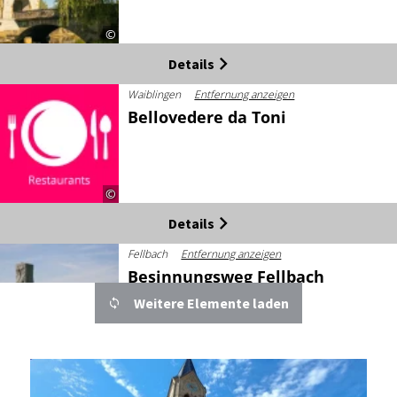
©
Details
Waiblingen
Entfernung anzeigen
Bellovedere da Toni
©
Details
Fellbach
Entfernung anzeigen
Besinnungsweg Fellbach
Weitere Elemente laden
©
Details