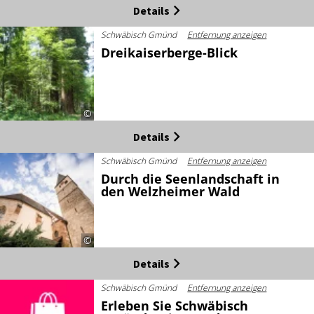
Details
Schwäbisch Gmünd
Entfernung anzeigen
Dreikaiserberge-Blick
©
Details
Schwäbisch Gmünd
Entfernung anzeigen
Durch die Seenlandschaft in
den Welzheimer Wald
©
Details
Schwäbisch Gmünd
Entfernung anzeigen
Erleben Sie Schwäbisch