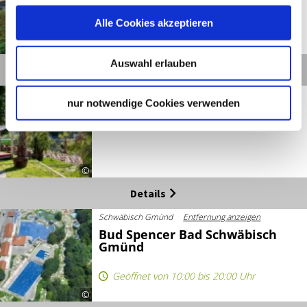
Alle Cookies akzeptieren
©
Auswahl erlauben
Details
Schwäbisch Gmünd
Entfernung anzeigen
nur notwendige Cookies verwenden
Blühender Stadtrundgang
Schwäbisch Gmünd
©
Details
Schwäbisch Gmünd
Entfernung anzeigen
Bud Spencer Bad Schwäbisch
Gmünd
Geöffnet von 10:00 bis 20:00 Uhr
©