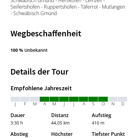
Schwäbisch Gmünd - Herlikofen - Leinzell -
Seifertshofen - Ruppertshofen - Täferrot - Mutlangen
- Schwäbisch Gmünd
Wegbeschaffenheit
100 %
Unbekannt
Details der Tour
Empfohlene Jahreszeit
J
F
M
A
M
J
J
A
S
O
N
D
Dauer
Distanz
Aufstieg
3:30 h
44,05 km
410 m
Abstieg
Höchster
Tiefster Punkt