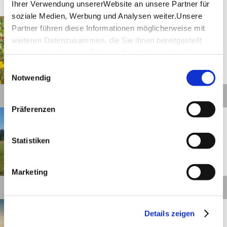
Ihrer Verwendung unsererWebsite an unsere Partner für
soziale Medien, Werbung und Analysen weiter.Unsere
Mutlangen
Entfernung anzeigen
Partner führen diese Informationen möglicherweise mit
Am Steilabfall der Alb
weiteren Datenzusammen, die Sie ihnen bereitgestellt
entlang und zur Fernsicht
auf die Dreikaiserberge
haben oder die sie im Rahmen IhrerNutzung der Dienste
gesammelt haben.
Einwilligungsauswahl
Impressum
|
Datenschutzerklärung
Notwendig
©
Details
Präferenzen
Schwäbisch Gmünd
Entfernung anzeigen
Auf dem Geologischen Pfad
zum Hohenrechberg
Statistiken
©
Marketing
Details
Schwäbisch Gmünd
Entfernung anzeigen
Details zeigen
Auf den Wegen zur Kunst