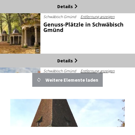
Details
Schwäbisch Gmünd
Entfernung anzeigen
Genuss-Plätzle in Schwäbisch
Gmünd
©
Details
Schwäbisch Gmünd
Entfernung anzeigen
Glaubensweg 01 Rundgang
Weitere Elemente laden
durch die Kirchen und
Klöster von Schwäbisch
Gmünd
©
Details
Schwäbisch Gmünd
Entfernung anzeigen
Glaubensweg 02 St. Salvator -