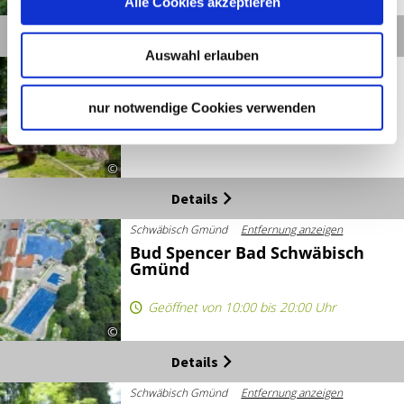
Alle Cookies akzeptieren
©
Details
Auswahl erlauben
Schwäbisch Gmünd
Entfernung anzeigen
Blühender Stadtrundgang
Schwäbisch Gmünd
nur notwendige Cookies verwenden
©
Details
Schwäbisch Gmünd
Entfernung anzeigen
Bud Spencer Bad Schwäbisch
Gmünd
Geöffnet von 10:00 bis 20:00 Uhr
©
Details
Schwäbisch Gmünd
Entfernung anzeigen