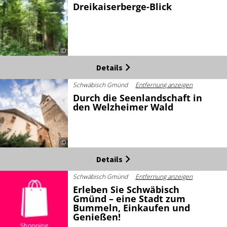
Dreikaiserberge-Blick
©
Details
Schwäbisch Gmünd
Entfernung anzeigen
Durch die Seenlandschaft in
den Welzheimer Wald
©
Details
Schwäbisch Gmünd
Entfernung anzeigen
Erleben Sie Schwäbisch
Gmünd – eine Stadt zum
Bummeln, Einkaufen und
Genießen!