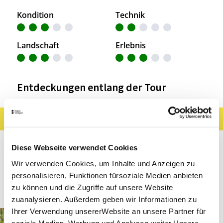
Kondition
Technik
Landschaft
Erlebnis
Entdeckungen entlang der Tour
Ergebnisse filtern
Karte anzeigen
Sehenswertes
Gastronomie
Wein
Diese Webseite verwendet Cookies
Museen & Ausstellungen
Freizeit
Wir verwenden Cookies, um Inhalte und Anzeigen zu
personalisieren, Funktionen fürsoziale Medien anbieten
Touren
zu können und die Zugriffe auf unsere Website
zuanalysieren. Außerdem geben wir Informationen zu
Ihrer Verwendung unsererWebsite an unsere Partner für
Mutlangen
Entfernung anzeigen
soziale Medien, Werbung und Analysen weiter.Unsere