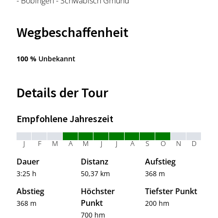
- Böbingen - Schwäbisch Gmünd
Wegbeschaffenheit
100 %
Unbekannt
Details der Tour
Empfohlene Jahreszeit
J
F
M
A
M
J
J
A
S
O
N
D
Dauer
Distanz
Aufstieg
3:25 h
50,37 km
368 m
Abstieg
Höchster
Tiefster Punkt
Punkt
368 m
200 hm
700 hm