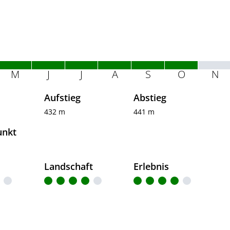
M
J
J
A
S
O
N
Aufstieg
Abstieg
432 m
441 m
unkt
Landschaft
Erlebnis