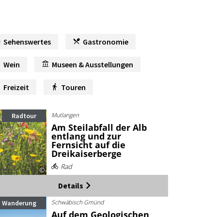
Sehenswertes
Gastronomie
Wein
Museen & Ausstellungen
Freizeit
Touren
Mutlangen
Radtour
Am Steilabfall der Alb
entlang und zur
Fernsicht auf die
Dreikaiserberge
Rad
©
Details
Schwäbisch Gmünd
Wanderung
Auf dem Geologischen