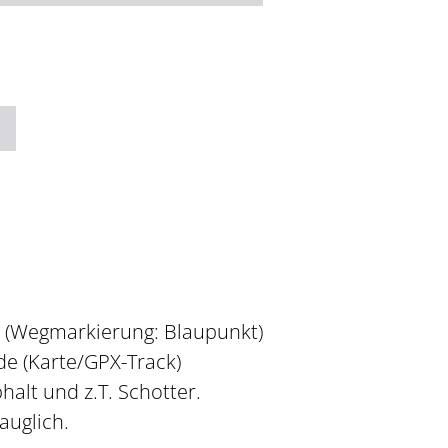
rg (Wegmarkierung: Blaupunkt)
de (Karte/GPX-Track)
alt und z.T. Schotter.
auglich.