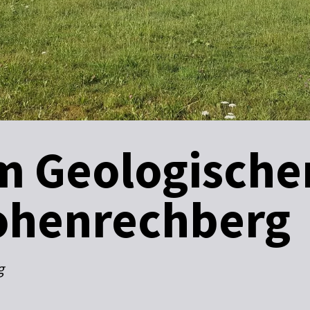
m Geologische
ohenrechberg
g