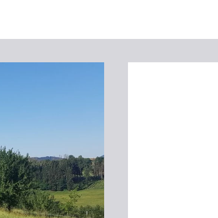
Suchbegriff
Das könnte Sie interessieren
Stadtführungen
Events & Tickets
Ausflugsziele
Erlebnisse
Wein
Radfahren
Wandern