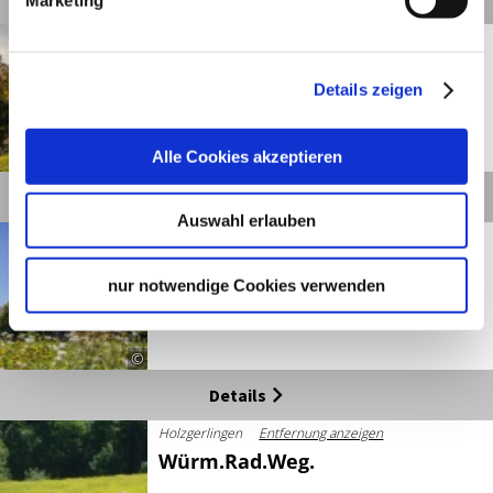
Weinstadt
Entfernung anzeigen
Remstal-Radweg
Details zeigen
Alle Cookies akzeptieren
©
Details
Auswahl erlauben
Vaihingen an der Enz
Entfernung anzeigen
Kult.Tour.Radweg
nur notwendige Cookies verwenden
©
Details
Holzgerlingen
Entfernung anzeigen
Würm.Rad.Weg.