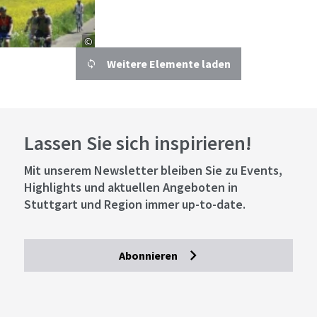
©
Weitere Elemente laden
Details
Leonberg
Entfernung anzeigen
Nah.Tour.Radweg
Lassen Sie sich inspirieren!
Mit unserem Newsletter bleiben Sie zu Events,
©
Highlights und aktuellen Angeboten in
Details
Stuttgart und Region immer up-to-date.
Karlsruhe
Entfernung anzeigen
Stromberg-Murrtal-Radweg
Abonnieren
©