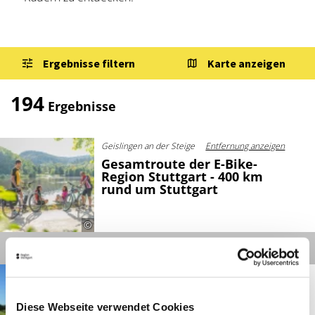
Ergebnisse filtern
Karte anzeigen
194
Ergebnisse
Geislingen an der Steige
Entfernung anzeigen
Gesamtroute der E-Bike-
Region Stuttgart - 400 km
rund um Stuttgart
©
Details
Enzklösterle
Entfernung anzeigen
Enztal-Radweg
Diese Webseite verwendet Cookies