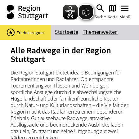
Zum Hauptinhalt springen
Zur Suche springen
Zur Hauptnavigation
Zum Footer springen
Suche
Karte
Menü
Startseite
Themenwelten
Erlebnisregion
Suchbegriff
Alle Radwege in der Region
Stuttgart
Das könnte Sie interessieren
Die Region Stuttgart bietet ideale Bedingungen für
Radfahrerinnen und Radfahrer. Ob entspannte
Stadtführungen
Events & Tickets
Touren entlang von Flüssen und Weinbergen,
Ausflugsziele
Erlebnisse
sportliche Anstiege durch die abwechslungsreiche
Hügellandschaft oder familienfreundliche Routen
Wein
Radfahren
durch Natur- und Kulturlandschaften – die Vielfalt der
Wandern
Region macht das Radfahren zu einem besonderen
Erlebnis. Gut ausgebaute Radwege, attraktive
Ausflugsziele und beeindruckende Ausblicke laden
dazu ein, Stuttgart und seine Umgebung auf zwei
Rädern zu entdecken.