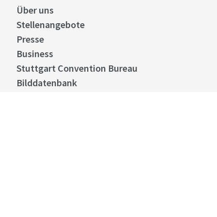
Details
Über uns
Schorndorf
Entfernung anzeigen
Stellenangebote
Wieslauftal-Radweg mit
Presse
Umleitung
Business
Stuttgart Convention Bureau
©
Bilddatenbank
Details
Allgemeine Geschäftsbedingungen
Kirchheim unter Teck
Entfernung anzeigen
Datenschutz
Obstroute
Widerruf
Kontakt
Cookies
©
Impressum
Details
stuttgart.de
Plochingen
Entfernung anzeigen
Barrierefreiheit
Berg & Tal - Radtour vom
Neckartal zum Kaisersträßle