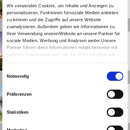
Wir verwenden Cookies, um Inhalte und Anzeigen zu
personalisieren, Funktionen fürsoziale Medien anbieten
©
zu können und die Zugriffe auf unsere Website
Details
zuanalysieren. Außerdem geben wir Informationen zu
Ihrer Verwendung unsererWebsite an unsere Partner für
Waldenbuch
Entfernung anzeigen
soziale Medien, Werbung und Analysen weiter.Unsere
Die SCULPTOURA - Ein Spiel
aus Kunst und Natur
Partner führen diese Informationen möglicherweise mit
(Gesamtroute)
weiteren Datenzusammen, die Sie ihnen bereitgestellt
haben oder die sie im Rahmen IhrerNutzung der Dienste
©
gesammelt haben.
Einwilligungsauswahl
Impressum
|
Datenschutzerklärung
Notwendig
Details
Villingen-Schwenningen
Entfernung anzeigen
Neckartal-Radweg
Präferenzen
Statistiken
©
Details
Marketing