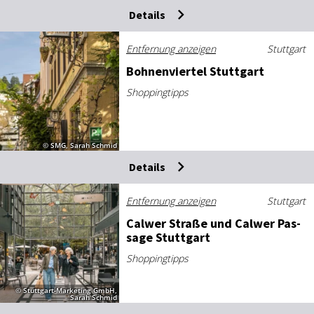
Details
Entfernung anzeigen
Stuttgart
Boh­nen­vier­tel Stutt­gart
Shoppingtipps
© SMG, Sarah Schmid
Details
Entfernung anzeigen
Stuttgart
Cal­wer Stra­ße und Cal­wer Pas­
sa­ge Stutt­gart
Shoppingtipps
© Stuttgart-Marketing GmbH,
Sarah Schmid