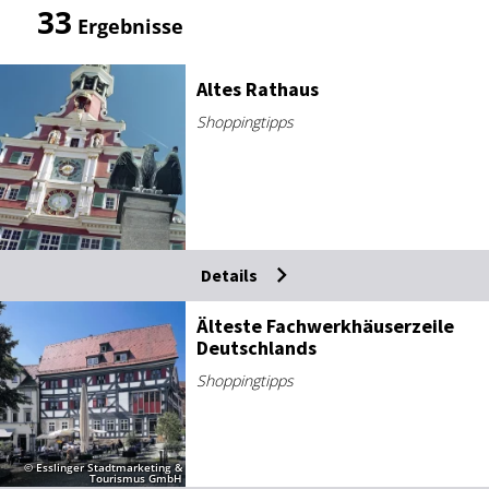
33
Ergebnisse
Al­tes Rat­haus
Shoppingtipps
Details
Äl­tes­te Fach­werk­häu­ser­zei­le
Deutsch­lands
Shoppingtipps
© Esslinger Stadtmarketing &
Tourismus GmbH