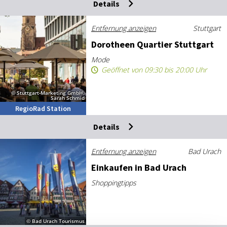
Details
Entfernung anzeigen
Stuttgart
Do­ro­the­en Quar­tier Stutt­gart
Mode
Geöffnet von 09:30 bis 20:00 Uhr
© Stuttgart-Marketing GmbH,
Sarah Schmid
RegioRad Station
Details
Entfernung anzeigen
Bad Urach
Ein­kau­fen in Bad Urach
Shoppingtipps
© Bad Urach Tourismus