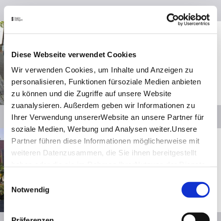
Details
Entfernung anzeigen
Besigheim
Ein­kau­fen in Be­sig­heim
Diese Webseite verwendet Cookies
Shoppingtipps
Wir verwenden Cookies, um Inhalte und Anzeigen zu
personalisieren, Funktionen fürsoziale Medien anbieten
zu können und die Zugriffe auf unsere Website
© SMG, Martina Denker
zuanalysieren. Außerdem geben wir Informationen zu
Details
Ihrer Verwendung unsererWebsite an unsere Partner für
soziale Medien, Werbung und Analysen weiter.Unsere
Entfernung anzeigen
Marbach am Neckar
Partner führen diese Informationen möglicherweise mit
weiteren Datenzusammen, die Sie ihnen bereitgestellt
Ein­kau­fen in Mar­bach
haben oder die sie im Rahmen IhrerNutzung der Dienste
Shoppingtipps
gesammelt haben.
Einwilligungsauswahl
Impressum
|
Datenschutzerklärung
Notwendig
© Tourismusgemeinschaft
Marbach-Bottwartal/Dieter
Sukowski
Präferenzen