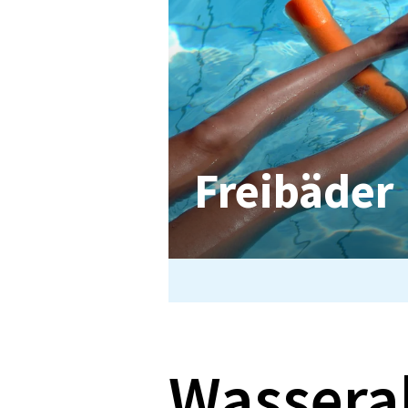
Frei­bä­der
Wasserak