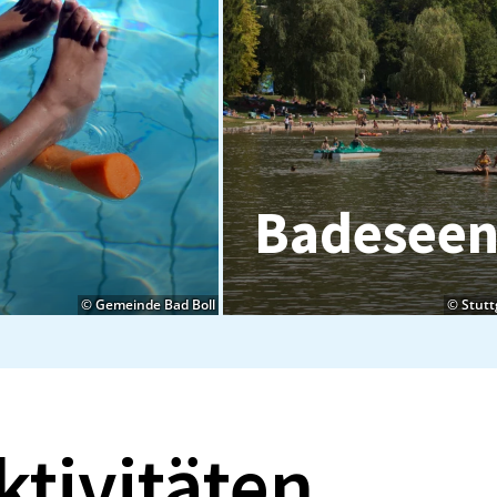
Ba­de­se­e
© Gemeinde Bad Boll
© Stut
tivitäten