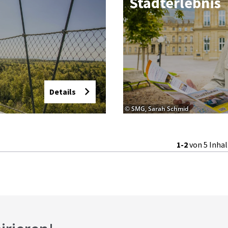
Stadt­er­leb­nis
Details
© SMG, Sarah Schmid
1-2
von 5 Inha