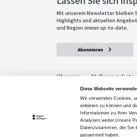
Lassen Sie sich ins
Mit unserem Newsletter bleiben S
Highlights und aktuellen Angebot
und Region immer up-to-date.
Abonnieren
Über uns
Stellenangebote
Diese Webseite verwende
Allgemeine Geschäftsbedingu
Wir verwenden Cookies, um
stuttgart.de
Barrierefreihe
anbieten zu können und di
Informationen zu Ihrer Ve
Analysen weiter.Unsere Pa
Datenzusammen, die Sie ih
gesammelt haben.