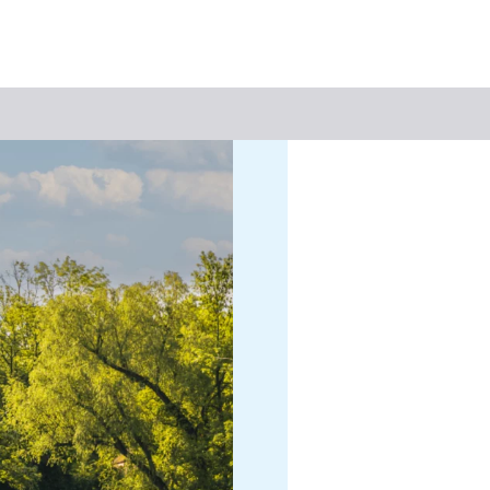
Suchbegriff
Das könnte Sie interessieren
Stadtführungen
Events & Tickets
Ausflugsziele
Erlebnisse
Wein
Radfahren
Wandern