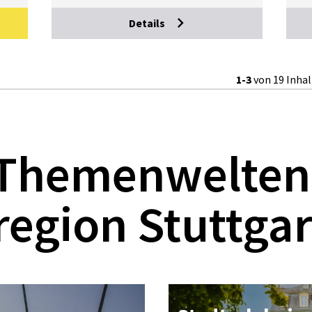
Details
1-3
von 19 Inha
 Themenwelten
region Stuttgar