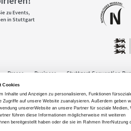
pirieren!
ie zu Events,
en in Stuttgart
Presse
Business
Stuttgart Convention Bu
t Cookies
ngen
Datenschutz
Widerruf
Kontakt
Co
 Inhalte und Anzeigen zu personalisieren, Funktionen fürsozia
it
e Zugriffe auf unsere Website zuanalysieren. Außerdem geben w
rwendung unsererWebsite an unsere Partner für soziale Medien
rtner führen diese Informationen möglicherweise mit weiteren
nen bereitgestellt haben oder die sie im Rahmen IhrerNutzung 