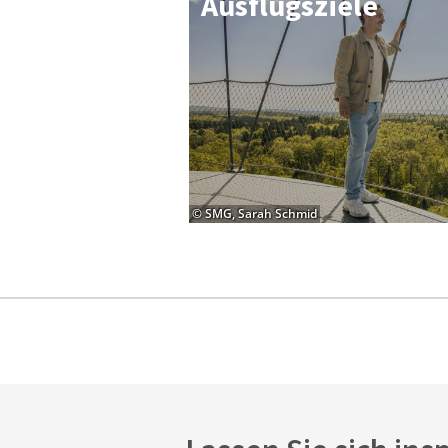
Aus­flugs­zie­le
© SMG, Sarah Schmid