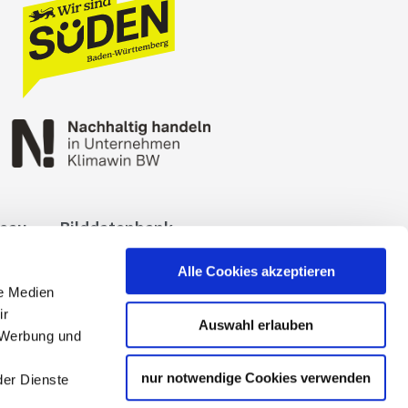
reau
Bilddatenbank
okies
Impressum
Alle Cookies akzeptieren
le Medien
ir
Auswahl erlauben
, Werbung und
nur notwendige Cookies verwenden
der Dienste