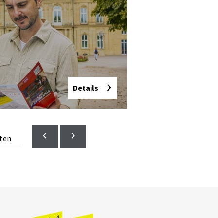
Rad­fah­ren
Details
© SMG, Sarah Schmid
lten