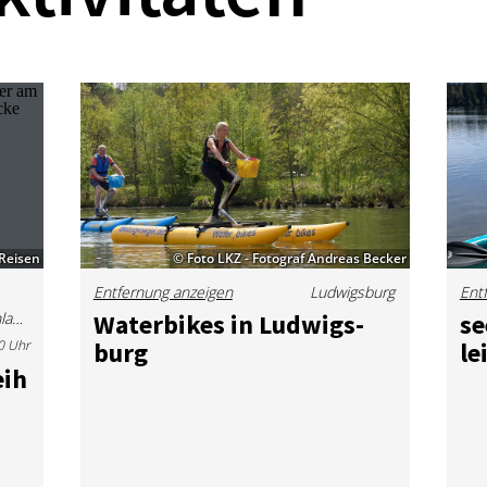
tReisen
© Foto LKZ - Fotograf Andreas Becker
Entfernung anzeigen
Ludwigsburg
Ent
Austraße 370, 70376 Stuttgart, Deutschland
Wa­ter­bikes in Lud­wigs­
se
0 Uhr
burg
le
eih