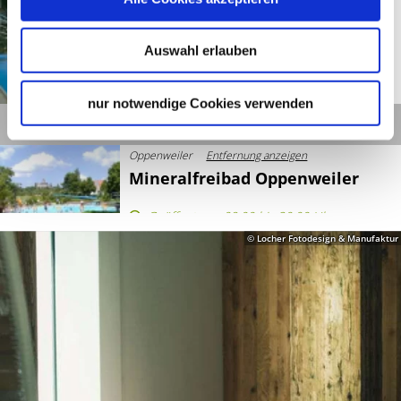
Heilbad Hoheneck
Ludwigsburg
Auswahl erlauben
Geöffnet von 08:00 bis 17:30 Uhr
©
nur notwendige Cookies verwenden
Details
Oppenweiler
Entfernung anzeigen
Mineralfreibad Oppenweiler
Geöffnet von 09:00 bis 20:00 Uhr
© Locher Fotodesign & Manufaktur
©
Details
Bad Wildbad
Entfernung anzeigen
Palais Thermal Bad Wildbad