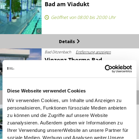
Bad am Viadukt
Geöffnet von 08:00 bis 20:00 Uhr
©
Details
Bad Ditzenbach
Entfernung anzeigen
Vinzenz Therme Bad
Ditzenbach
Geöffnet von 09:00 bis 21:00 Uhr
©
Diese Webseite verwendet Cookies
Details
Wir verwenden Cookies, um Inhalte und Anzeigen zu
personalisieren, Funktionen fürsoziale Medien anbieten
Bad Überkingen
Entfernung anzeigen
ThermalBad Überkingen
zu können und die Zugriffe auf unsere Website
zuanalysieren. Außerdem geben wir Informationen zu
Geöffnet von 09:00 bis 19:00 Uhr
Ihrer Verwendung unsererWebsite an unsere Partner für
soziale Medien, Werbung und Analysen weiter.Unsere