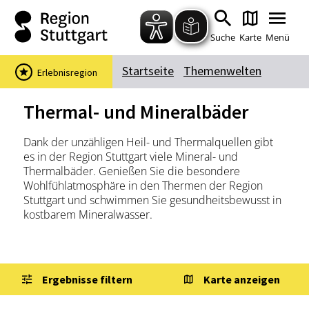
Zum Hauptinhalt springen
Zur Suche springen
Zur Hauptnavigation
Zum Footer springen
Suche
Karte
Menü
Startseite
Themenwelten
Erlebnisregion
Suchbegriff
Thermal- und Mineralbäder
Dank der unzähligen Heil- und Thermalquellen gibt
Das könnte Sie interessieren
es in der Region Stuttgart viele Mineral- und
Thermalbäder. Genießen Sie die besondere
Stadtführungen
Events & Tickets
Wohlfühlatmosphäre in den Thermen der Region
Ausflugsziele
Erlebnisse
Stuttgart und schwimmen Sie gesundheitsbewusst in
kostbarem Mineralwasser.
Wein
Radfahren
Wandern
Ergebnisse filtern
Karte anzeigen