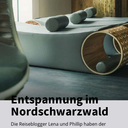
©
Details
Bad Wildbad
Entfernung anzeigen
Vital Therme Bad Wildbad
©
Details
Ent­span­nung im
Nord­schwarz­wald
Die Reiseblogger Lena und Phillip haben der