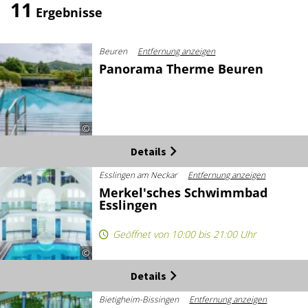
11
Ergebnisse
Beuren
Entfernung anzeigen
Panorama Therme Beuren
©
Details
Esslingen am Neckar
Entfernung anzeigen
Merkel'sches Schwimmbad
Esslingen
Geöffnet von 10:00 bis 21:00 Uhr
©
Details
Bietigheim-Bissingen
Entfernung anzeigen