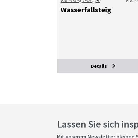
Entfernung anzeigen
Bad U
Was­ser­fall­steig
Details
Lassen Sie sich ins
Mit unserem Newsletter bleiben S