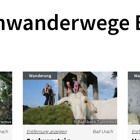
mwanderwege 
Wanderung
Wa
rismus
© Bad Urach Tourismus
rach
Entfernung anzeigen
Bad Urach
Entf