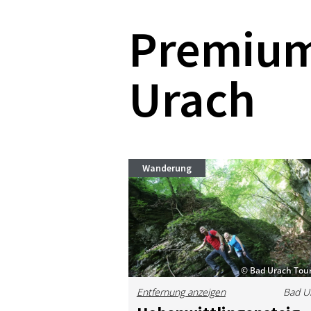
Premiu
Urach
Wanderung
© Bad Urach Tou
Entfernung anzeigen
Bad U