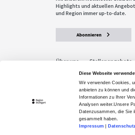
Highlights und aktuellen Angebot
und Region immer up-to-date.
Abonnieren
Über uns
Stellenangebote
Diese Webseite verwende
Allgemeine Geschäftsbedingu
Wir verwenden Cookies, um
stuttgart.de
Barrierefreihe
anbieten zu können und di
Informationen zu Ihrer Ve
Analysen weiter.Unsere Pa
Datenzusammen, die Sie ih
gesammelt haben.
Impressum
|
Datenschut
© 2026 Stuttgart-Marketing GmbH