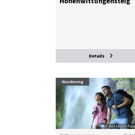
Ho­hen­witt­lin­gen­steig
Details
Wanderung
© Bad Urach Tou