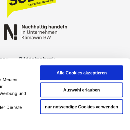
reau
Bilddatenbank
okies
Impressum
Alle Cookies akzeptieren
le Medien
ir
Auswahl erlauben
, Werbung und
nur notwendige Cookies verwenden
der Dienste