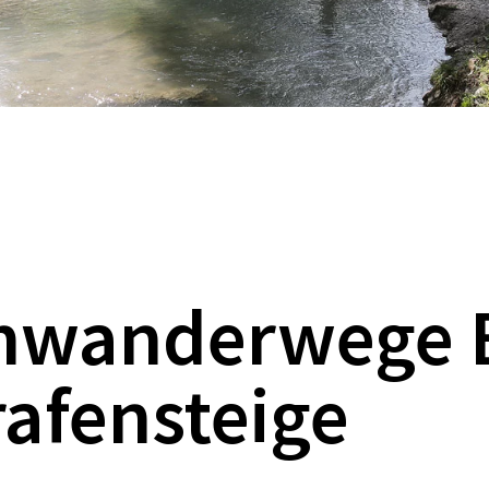
mwanderwege 
afensteige