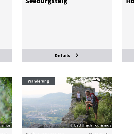
See­burg­steig
Ho
Details
Wanderung
rismus
© Bad Urach Tourismus