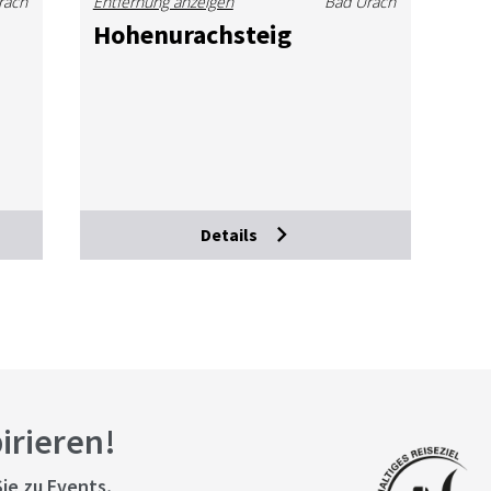
rach
Entfernung anzeigen
Bad Urach
Ho­hen­u­rach­steig
Details
pirieren!
ie zu Events,