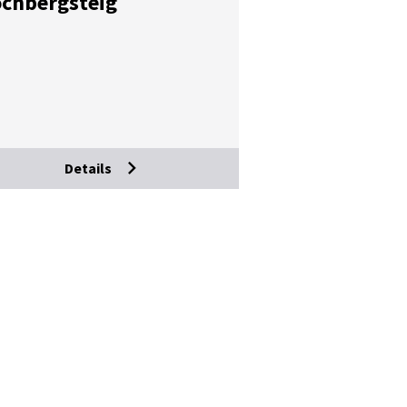
ch­berg­steig
Details