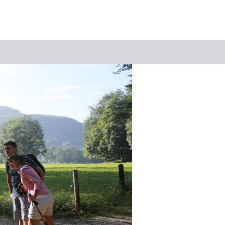
Suchbegriff
Das könnte Sie interessieren
Stadtführungen
Events & Tickets
Ausflugsziele
Erlebnisse
Wein
Radfahren
Wandern