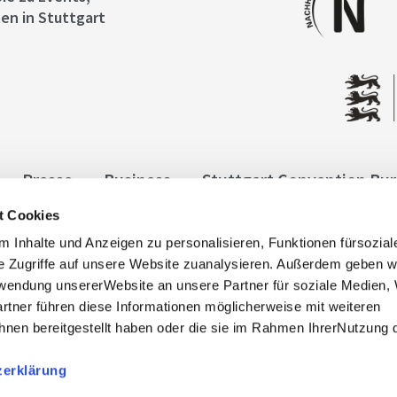
en in Stuttgart
Presse
Business
Stuttgart Convention Bu
t Cookies
ngen
Datenschutz
Widerruf
Kontakt
Co
 Inhalte und Anzeigen zu personalisieren, Funktionen fürsozia
it
e Zugriffe auf unsere Website zuanalysieren. Außerdem geben w
rwendung unsererWebsite an unsere Partner für soziale Medien
rtner führen diese Informationen möglicherweise mit weiteren
nen bereitgestellt haben oder die sie im Rahmen IhrerNutzung 
zerklärung
, info@stuttgart-tourist.de