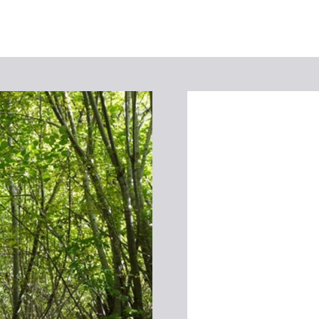
Suchbegriff
Das könnte Sie interessieren
Stadtführungen
Events & Tickets
Ausflugsziele
Erlebnisse
Wein
Radfahren
Wandern