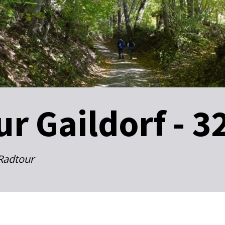
r Gaildorf - 3
Radtour