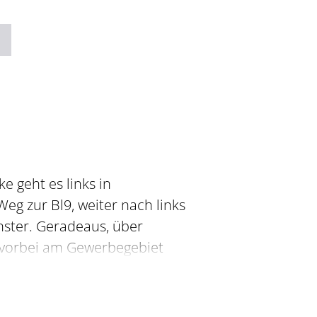
 geht es links in
eg zur Bl9, weiter nach links
nster. Geradeaus, über
e vorbei am Gewerbegebiet
igt die Straße weiter bergan,
en Weiler Kieselberg. Hinter