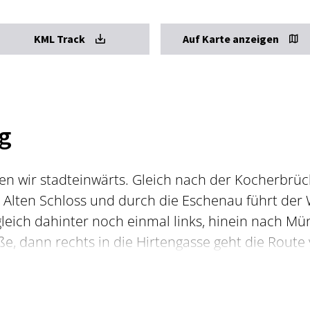
KML Track
Auf Karte anzeigen
g
n wir stadteinwärts. Gleich nach der Kocherbrücke
Alten Schloss und durch die Eschenau führt der W
leich dahinter noch einmal links, hinein nach Mü
e, dann rechts in die Hirtengasse geht die Rout
er Mineralfreibad.
end, vorbei am Freibad und den Tennisplätzen ste
 erreicht ist. Der Straße folgend erreichet man d