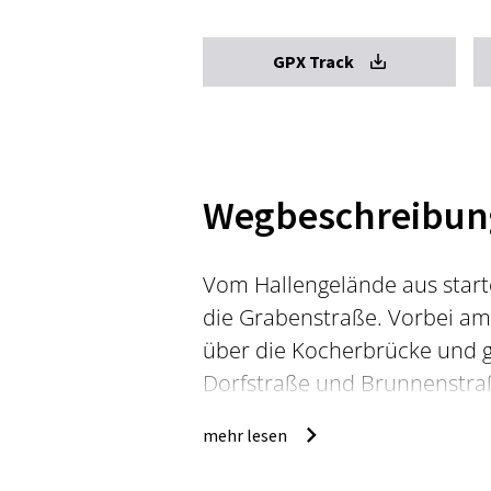
GPX Track
Wegbeschreibun
Vom Hallengelände aus starte
die Grabenstraße. Vorbei am 
über die Kocherbrücke und g
Dorfstraße und Brunnenstraß
Münster hinauf zum Gaildorf
mehr lesen
An der Einmündung links halt
bis die Höhe des Kieselberges