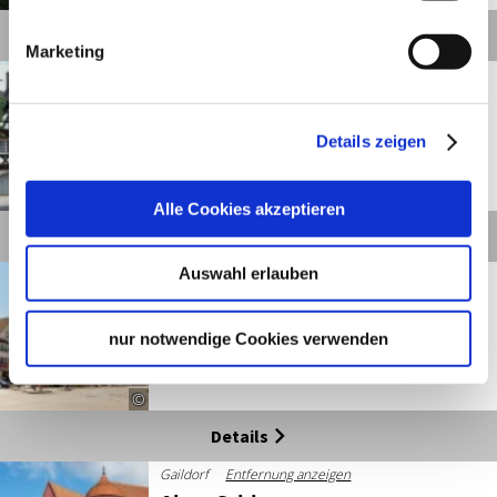
Details
Marketing
Gaildorf
Entfernung anzeigen
Alter Speicher
Details zeigen
©
Alle Cookies akzeptieren
Details
Auswahl erlauben
Gaildorf
Entfernung anzeigen
Altes Rathaus
nur notwendige Cookies verwenden
©
Details
Gaildorf
Entfernung anzeigen