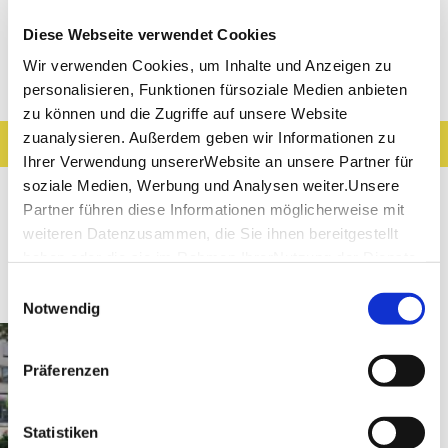
Diese Webseite verwendet Cookies
Wir verwenden Cookies, um Inhalte und Anzeigen zu
Entdeckungen entlang der Tour
personalisieren, Funktionen fürsoziale Medien anbieten
zu können und die Zugriffe auf unsere Website
zuanalysieren. Außerdem geben wir Informationen zu
Ergebnisse filtern
Karte anzeigen
Ihrer Verwendung unsererWebsite an unsere Partner für
Sehenswertes
Gastronomie
Wein
soziale Medien, Werbung und Analysen weiter.Unsere
Partner führen diese Informationen möglicherweise mit
Museen & Ausstellungen
Freizeit
weiteren Datenzusammen, die Sie ihnen bereitgestellt
haben oder die sie im Rahmen IhrerNutzung der Dienste
Touren
gesammelt haben.
Einwilligungsauswahl
Impressum
|
Datenschutzerklärung
Notwendig
Gaildorf
Entfernung anzeigen
49. Breitengrad
Präferenzen
Statistiken
©