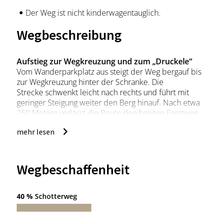
Der Weg ist nicht kinderwagentauglich.
Wegbeschreibung
Aufstieg zur Wegkreuzung und zum „Druckele“
Vom Wanderparkplatz aus steigt der Weg bergauf bis
zur Wegkreuzung hinter der Schranke. Die
Strecke schwenkt leicht nach rechts und führt mit
geringer Steigung weiter den Berg hinauf. Nach etwa
250 Metern verlässt die Route den breiten Forstweg
und wechselt auf einen schmalen Pfad. Dieser zieht
mehr lesen
sich bis zum „Druckele“ hinauf, dem höchsten Punkt
der Wanderung.
Entlang des Bergrückens
Nach dem Abstieg vom "Druckele" geht es weiter
Wegbeschaffenheit
entlang des Bergrückens. Auf dem Weg gibt es
Ausblicke auf die Limpurger Berge und bis nach
Schwäbisch Hall. Der Pfad führt weiter, bis er in
40 %
Schotterweg
einen steilen Serpentinenabstieg übergeht.
Rückweg zur Wegkreuzung auf dem Kirgelsattel