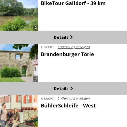
BikeTour Gaildorf - 39 km
©
Details
Gaildorf
Entfernung anzeigen
Brandenburger Törle
©
Details
Gaildorf
Entfernung anzeigen
BühlerSchleife - West