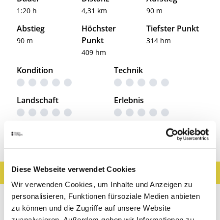
1:20 h
4,31 km
90 m
Abstieg
Höchster
Tiefster Punkt
Punkt
90 m
314 hm
409 hm
Kondition
Technik
Landschaft
Erlebnis
Entdeckungen entlang der Tour
Diese Webseite verwendet Cookies
Ergebnisse filtern
Karte anzeigen
Wir verwenden Cookies, um Inhalte und Anzeigen zu
Sehenswertes
Gastronomie
Wein
personalisieren, Funktionen fürsoziale Medien anbieten
zu können und die Zugriffe auf unsere Website
Museen & Ausstellungen
Freizeit
zuanalysieren. Außerdem geben wir Informationen zu