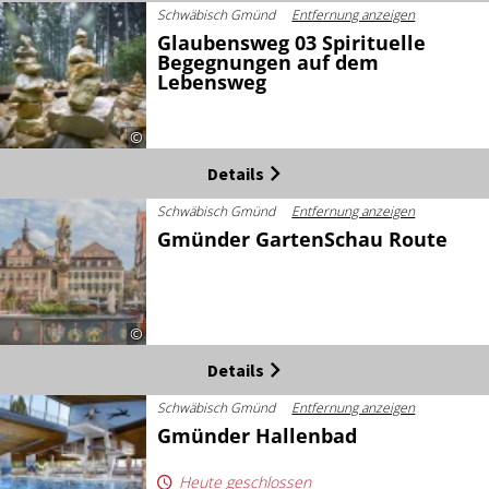
Schwäbisch Gmünd
Entfernung anzeigen
Glaubensweg 03 Spirituelle
Begegnungen auf dem
Lebensweg
©
Details
Schwäbisch Gmünd
Entfernung anzeigen
Gmünder GartenSchau Route
©
Details
Schwäbisch Gmünd
Entfernung anzeigen
Gmünder Hallenbad
Heute geschlossen