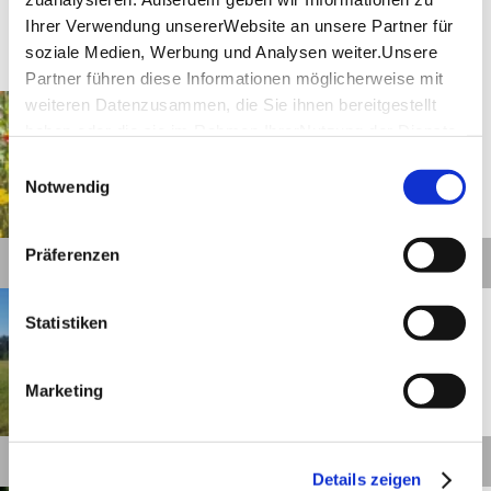
Ihrer Verwendung unsererWebsite an unsere Partner für
Touren
soziale Medien, Werbung und Analysen weiter.Unsere
Partner führen diese Informationen möglicherweise mit
Mutlangen
Entfernung anzeigen
weiteren Datenzusammen, die Sie ihnen bereitgestellt
Am Steilabfall der Alb
haben oder die sie im Rahmen IhrerNutzung der Dienste
entlang und zur Fernsicht
gesammelt haben.
Einwilligungsauswahl
auf die Dreikaiserberge
Impressum
|
Datenschutzerklärung
Notwendig
©
Präferenzen
Details
Schwäbisch Gmünd
Entfernung anzeigen
Statistiken
Auf dem Geologischen Pfad
zum Hohenrechberg
Marketing
©
Details
Details zeigen