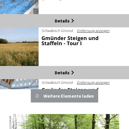
©
Details
Schwäbisch Gmünd
Entfernung anzeigen
Gmünder Steigen und
Staffeln - Tour I
©
Details
Schwäbisch Gmünd
Entfernung anzeigen
Gmünder Steigen und
Staffeln - Tour V
Weitere Elemente laden
©
Details