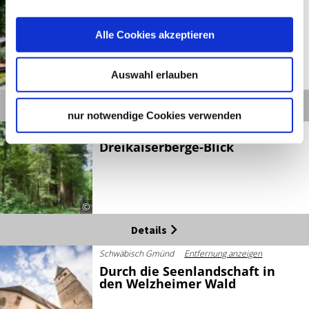
Schwäbisch Gmünd
Entfernung anzeigen
Blühender Stadtrundgang
Schwäbisch Gmünd
Alle Cookies akzeptieren
Auswahl erlauben
©
Details
nur notwendige Cookies verwenden
Schwäbisch Gmünd
Entfernung anzeigen
Dreikaiserberge-Blick
©
Details
Schwäbisch Gmünd
Entfernung anzeigen
Durch die Seenlandschaft in
den Welzheimer Wald