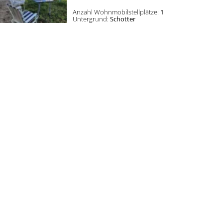
Anzahl Wohnmobilstellplätze:
1
Untergrund:
Schotter
©
Details
© TMBW, Gregor Lengler