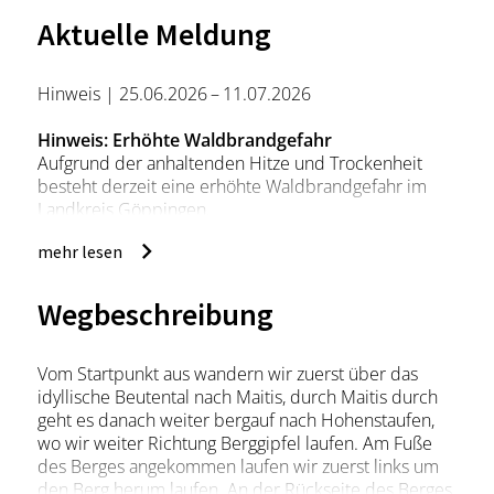
Aktuelle Meldung
Hinweis | 25.06.2026 – 11.07.2026
Hinweis: Erhöhte Waldbrandgefahr
Aufgrund der anhaltenden Hitze und Trockenheit
besteht derzeit eine erhöhte Waldbrandgefahr im
Landkreis Göppingen.
Bitte beachte:
mehr lesen
Im Wald gilt vom 1. März bis 31. Oktober ein
Rauchverbot.
Wegbeschreibung
Feuer sind ausschließlich an offiziellen Grillstellen
erlaubt. Örtliche Sperrungen von Grillstellen sind
Vom Startpunkt aus wandern wir zuerst über das
unbedingt zu beachten.
idyllische Beutental nach Maitis, durch Maitis durch
geht es danach weiter bergauf nach Hohenstaufen,
Mitgebrachte Grillgeräte dürfen im Wald nicht
wo wir weiter Richtung Berggipfel laufen. Am Fuße
verwendet werden.
des Berges angekommen laufen wir zuerst links um
den Berg herum laufen. An der Rückseite des Berges