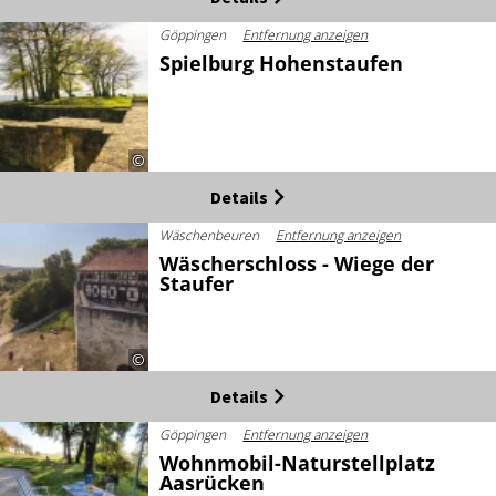
Göppingen
Entfernung anzeigen
Solo se permite hacer fuego en las zonas oficiales
Spielburg Hohenstaufen
habilitadas para barbacoas. Es imprescindible
respetar los cierres locales de dichas zonas.
No está permitido utilizar barbacoas propias en el
bosque.
©
Details
No aparques en prados secos y mantén los
caminos forestales libres en todo momento para
Wäschenbeuren
Entfernung anzeigen
que puedan circular los vehículos de emergencia.
Wäscherschloss - Wiege der
Staufer
Si detectas un incendio, avisa inmediatamente a los
bomberos llamando al 112 e indica la ubicación con
la mayor precisión posible.
©
Muchas gracias por tu comportamiento responsable
Details
y por tu contribución a la protección de nuestros
bosques.
Göppingen
Entfernung anzeigen
Wohnmobil-Naturstellplatz
Aasrücken