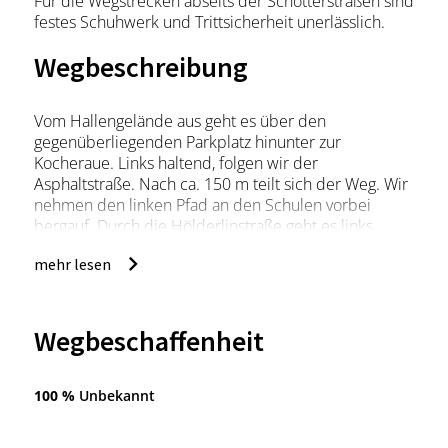
Für die Wegstrecken abseits der Schotterstraßen sind
festes Schuhwerk und Trittsicherheit unerlässlich.
Wegbeschreibung
Vom Hallengelände aus geht es über den
gegenüberliegenden Parkplatz hinunter zur
Kocheraue. Links haltend, folgen wir der
Asphaltstraße. Nach ca. 150 m teilt sich der Weg. Wir
nehmen den linken Pfad an den Schulen vorbei
bergauf. Durch die Hölderlinstraße geht es links
weiter den Berg hinauf und bei der nächsten
mehr lesen
Möglichkeit nach rechts in die Albert-Herrmann-
Straße. Am Ende der Straße folgen wir dem
Kirchbergweg nach links und biegen bei nächster
Gelegenheit erneut nach links auf den Unteren
Wegbeschaffenheit
Hagerweg ab. An der nächsten Kreuzung führt unser
Weg nach rechts in die Martin-Luther-Straße und
geradeaus die Treppenstufen hinauf. Nach der
100 %
Unbekannt
Treppe geht es nach rechts auf einem Schotterweg
durch die Wiesen.