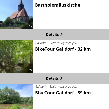
Bartholomäuskirche
©
Details
Gaildorf
Entfernung anzeigen
BikeTour Gaildorf - 32 km
©
Details
Gaildorf
Entfernung anzeigen
BikeTour Gaildorf - 39 km