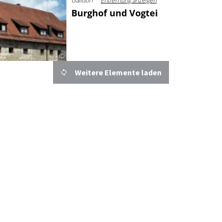
Gaildorf
Entfernung anzeigen
Burghof und Vogtei
©
Weitere Elemente laden
Details