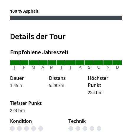
100 %
Asphalt
Details der Tour
Empfohlene Jahreszeit
J
F
M
A
M
J
J
A
S
O
N
D
Dauer
Distanz
Höchster
Punkt
1:45 h
5,28 km
224 hm
Tiefster Punkt
223 hm
Kondition
Technik