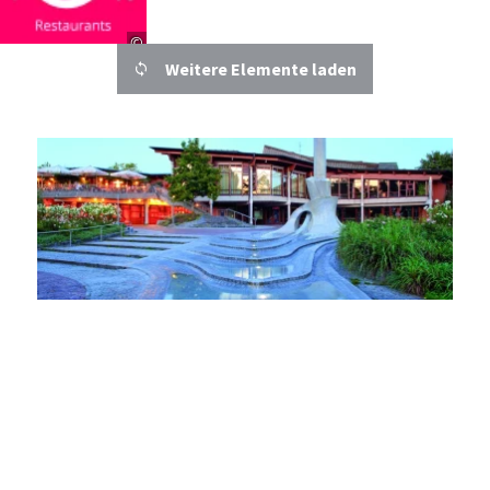
©
Weitere Elemente laden
Details
Waiblingen
Entfernung anzeigen
Brunnenstuben
©
Details
© WTM GmbH Waiblingen
1
von 10