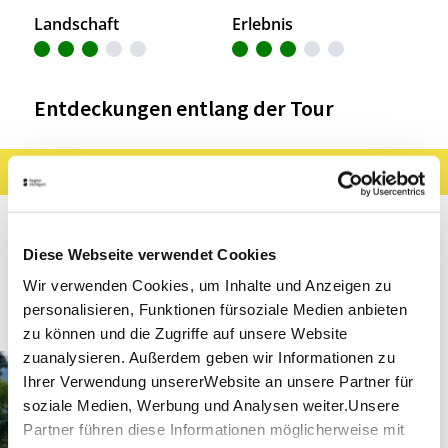
Landschaft
Erlebnis
Entdeckungen entlang der Tour
Ergebnisse filtern
Karte anzeigen
Sehenswertes
Gastronomie
Wein
Diese Webseite verwendet Cookies
Museen & Ausstellungen
Freizeit
Wir verwenden Cookies, um Inhalte und Anzeigen zu
Touren
personalisieren, Funktionen fürsoziale Medien anbieten
zu können und die Zugriffe auf unsere Website
zuanalysieren. Außerdem geben wir Informationen zu
Waiblingen
Entfernung anzeigen
Ihrer Verwendung unsererWebsite an unsere Partner für
Altstadtrundgang durch
Waiblingen
soziale Medien, Werbung und Analysen weiter.Unsere
Partner führen diese Informationen möglicherweise mit