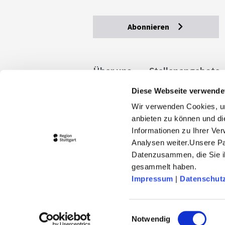
Abonnieren
Über uns
Stellenangebote
Diese Webseite verwende
Allgemeine Geschäftsbedingu
Wir verwenden Cookies, um
stuttgart.de
Barrierefreihe
anbieten zu können und di
Informationen zu Ihrer Ve
Analysen weiter.Unsere Pa
Datenzusammen, die Sie ih
gesammelt haben.
Impressum
|
Datenschut
© 2026 Stuttgart-Marketing GmbH
stuttgart-tourist.de und www.erle
Einwilligungsauswahl
Landeshauptstadt Stuttgart und 
Notwendig