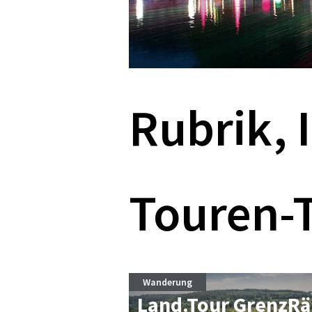
Rubrik, 
Touren-
Wanderung
Land.Tour Grenz­Rä