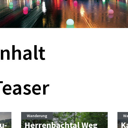
Inhalt
Teaser
Wanderung
Wa
u­
Her­ren­bach­tal Weg
K