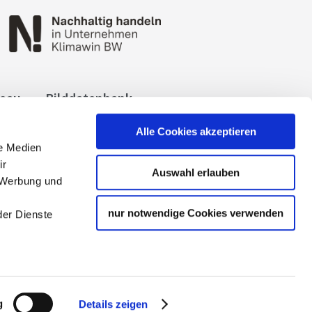
reau
Bilddatenbank
okies
Impressum
Alle Cookies akzeptieren
le Medien
ir
Auswahl erlauben
, Werbung und
nur notwendige Cookies verwenden
der Dienste
 Tourismuspartners der
g
Details zeigen