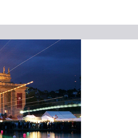
Suchbegriff
Das könnte Sie interessieren
Stadtführungen
Events & Tickets
Ausflugsziele
Erlebnisse
Wein
Radfahren
Wandern