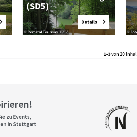
(SD5)
Details
© Remstal Tourismus e.V.
© Fot
1-3
von 20 Inha
pirieren!
ie zu Events,
en in Stuttgart