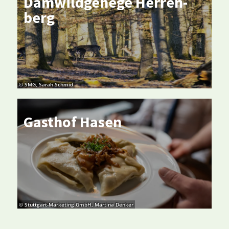
Dam­wild­ge­he­ge Her­ren­
berg
© SMG, Sarah Schmid
Gast­hof Ha­sen
© Stuttgart-Marketing GmbH, Martina Denker