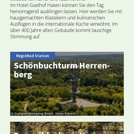
Im Hotel Gasthof Hasen können Sie den Tag
hervorragend ausklingen lassen. Hier werden Sie mit
hausgemachten Klassikern und kulinarischen
Ausflügen in die internationale Küche verwöhnt. Im
über 400 Jahre alten Gebäude kommt lauschige
Stimmung auf.
RegioRad Station
Schön­buch­turm Her­ren­
berg
© Stuttgart-Marketing GmbH, Sarah Schmid