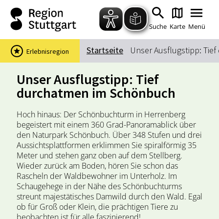
Zum Hauptinhalt springen
Zur Suche springen
Zur Hauptnavigation
Zum Footer springen
Suche
Karte
Menü
Startseite
Unser Ausflugstipp: Ti
Erlebnisregion
Suchbegriff
Unser Ausflugstipp: Tief
durchatmen im Schönbuch
Das könnte Sie interessieren
Hoch hinaus: Der Schönbuchturm in Herrenberg
begeistert mit einem 360 Grad-Panoramablick über
Stadtführungen
Events & Tickets
den Naturpark Schönbuch. Über 348 Stufen und drei
Ausflugsziele
Erlebnisse
Aussichtsplattformen erklimmen Sie spiralförmig 35
Meter und stehen ganz oben auf dem Stellberg.
Wein
Radfahren
Wieder zurück am Boden, hören Sie schon das
Wandern
Rascheln der Waldbewohner im Unterholz. Im
Schaugehege in der Nähe des Schönbuchturms
streunt majestätisches Damwild durch den Wald. Egal
ob für Groß oder Klein, die prächtigen Tiere zu
beobachten ist für alle faszinierend!