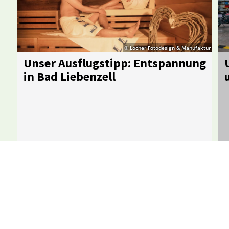
© Locher Fotodesign & Manufaktur
Un­ser Aus­flugs­tipp: Ent­span­nung
in Bad Lie­ben­zell
Details
Alle Ausflugtipps auf einen Blick