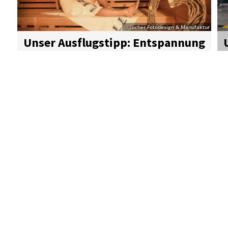
© Locher Fotodesign & Manufaktur
Un­ser Aus­flugs­tipp: Ent­span­nung
in Bad Lie­ben­zell
Details
Alle Ausflugtipps auf einen Blick