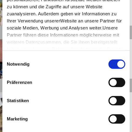
Obertürkheim - Uhlbach -
Rotenberg - Untertürkheim
zu können und die Zugriffe auf unsere Website
zuanalysieren. Außerdem geben wir Informationen zu
Ihrer Verwendung unsererWebsite an unsere Partner für
©
soziale Medien, Werbung und Analysen weiter.Unsere
Details
Partner führen diese Informationen möglicherweise mit
weiteren Datenzusammen, die Sie ihnen bereitgestellt
Stuttgart
Entfernung anzeigen
haben oder die sie im Rahmen IhrerNutzung der Dienste
Weinbaumuseum Stuttgart
gesammelt haben.
Einwilligungsauswahl
Geöffnet von 11:00 bis 19:00 Uhr
Impressum
|
Datenschutzerklärung
Notwendig
©
Präferenzen
Details
Stuttgart
Entfernung anzeigen
Statistiken
Grabkapelle auf dem
Württemberg in Stuttgart
Marketing
©