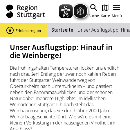
Zum Hauptinhalt springen
Zur Suche springen
Zur Hauptnavigation
Zum Footer springen
Suche
Karte
Menü
Startseite
Unser Ausflugstipp: Hina
Erlebnisregion
Suchbegriff
Unser Ausflugstipp: Hinauf in
die Weinberge!
Das könnte Sie interessieren
Die frühlingshaften Temperaturen locken uns endlich
nach draußen! Entlang der zwar noch kahlen Reben
Stadtführungen
Events & Tickets
führt der Stuttgarter Weinwanderweg von
Ausflugsziele
Erlebnisse
Obertürkheim nach Untertürkheim – und passiert
neben den Panoramaausblicken und der schönen
Wein
Radfahren
Natur dabei mehrere Highlights. Im idyllischen
Wandern
Weinörtchen Stuttgart-Uhlbach steht das
Weinbaumuseum, das Sie durch über 2000 Jahre
Weinanbaugeschichte führt. Wie wäre es mit einer
kleinen Verkostung in der hauseigenen Vinothek im
Anschluss?