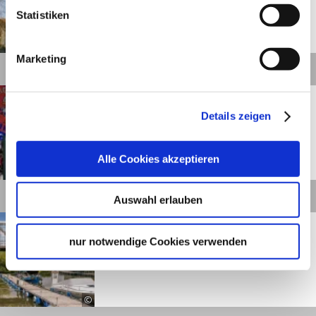
Statistiken
©
Marketing
Details
Waiblingen
Entfernung anzeigen
Biergarten Schwaneninsel
Details zeigen
Waiblingen
Alle Cookies akzeptieren
©
Details
Auswahl erlauben
Remseck am Neckar
Entfernung anzeigen
Bootshaus am Hechtkopf
nur notwendige Cookies verwenden
Remseck
©