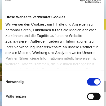
Alle Tipps
Diese Webseite verwendet Cookies
Ergebnisse filtern
Karte anzeigen
Wir verwenden Cookies, um Inhalte und Anzeigen zu
personalisieren, Funktionen fürsoziale Medien anbieten
4
zu können und die Zugriffe auf unsere Website
Ergebnisse
zuanalysieren. Außerdem geben wir Informationen zu
Ihrer Verwendung unsererWebsite an unsere Partner für
Remseck am Neckar
Entfernung anzeigen
soziale Medien, Werbung und Analysen weiter.Unsere
Weinerlebnis pur – Von
Partner führen diese Informationen möglicherweise mit
Remseck nach Esslingen am
weiteren Datenzusammen, die Sie ihnen bereitgestellt
Neckar auf dem
haben oder die sie im Rahmen IhrerNutzung der Dienste
Württemberger Weinradweg
gesammelt haben.
Einwilligungsauswahl
©
Impressum
|
Datenschutzerklärung
Notwendig
Details
Waiblingen
Entfernung anzeigen
Präferenzen
Waiblingen