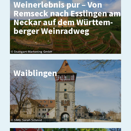
Wei­n­er­leb­nis pur – Von
Rem­s­eck nach Ess­lin­gen am
Ne­ckar auf dem Würt­tem­
ber­ger Wein­rad­weg
© Stuttgart-Marketing GmbH
Waib­lin­gen
© SMG, Sarah Schmid