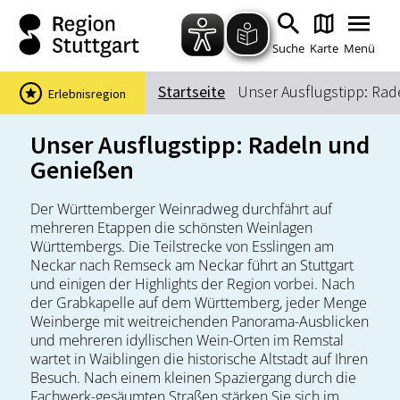
Zum Hauptinhalt springen
Zur Suche springen
Zur Hauptnavigation
Zum Footer springen
Suche
Karte
Menü
Startseite
Unser Ausflugstipp: Ra
Erlebnisregion
Suchbegriff
Unser Ausflugstipp: Radeln und
Genießen
Das könnte Sie interessieren
Der Württemberger Weinradweg durchfährt auf
mehreren Etappen die schönsten Weinlagen
Stadtführungen
Events & Tickets
Württembergs. Die Teilstrecke von Esslingen am
Ausflugsziele
Erlebnisse
Neckar nach Remseck am Neckar führt an Stuttgart
und einigen der Highlights der Region vorbei. Nach
Wein
Radfahren
der Grabkapelle auf dem Württemberg, jeder Menge
Wandern
Weinberge mit weitreichenden Panorama-Ausblicken
und mehreren idyllischen Wein-Orten im Remstal
wartet in Waiblingen die historische Altstadt auf Ihren
Besuch. Nach einem kleinen Spaziergang durch die
Fachwerk-gesäumten Straßen stärken Sie sich im