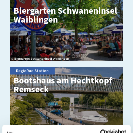
Bier­gar­ten Schwa­nen­in­sel
Waib­lin­gen
© Biergarten Schwaneninsel Waiblingen
RegioRad Station
Boots­haus am Hecht­kopf
Rem­s­eck
© Stuttgart-Marketing GmbH, Sarah Schmid