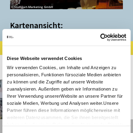
© Stuttgart-Marketing GmbH
Kartenansicht:
Ergebnisse filtern
Karte anzeigen
Diese Webseite verwendet Cookies
3
Ergebnisse
Wir verwenden Cookies, um Inhalte und Anzeigen zu
personalisieren, Funktionen fürsoziale Medien anbieten
zu können und die Zugriffe auf unsere Website
Böblingen
Entfernung anzeigen
zuanalysieren. Außerdem geben wir Informationen zu
Motorworld Region Stuttgart
in Böblingen
Ihrer Verwendung unsererWebsite an unsere Partner für
soziale Medien, Werbung und Analysen weiter.Unsere
Geöffnet von 07:30 bis 22:00 Uhr
Partner führen diese Informationen möglicherweise mit
©
weiteren Datenzusammen, die Sie ihnen bereitgestellt
haben oder die sie im Rahmen IhrerNutzung der Dienste
Details
gesammelt haben.