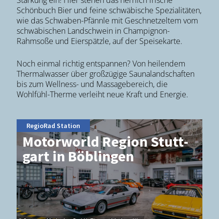
Stärkung ein! Hier stehen das herrlich frische
Schönbuch Bier und feine schwäbische Spezialitäten,
wie das Schwaben-Pfännle mit Geschnetzeltem vom
schwäbischen Landschwein in Champignon-
Rahmsoße und Eierspätzle, auf der Speisekarte.
Noch einmal richtig entspannen? Von heilendem
Thermalwasser über großzügige Saunalandschaften
bis zum Wellness- und Massagebereich, die
Wohlfühl-Therme verleiht neue Kraft und Energie.
RegioRad Station
Mo­tor­world Re­gi­on Stutt­
gart in Böb­lin­gen