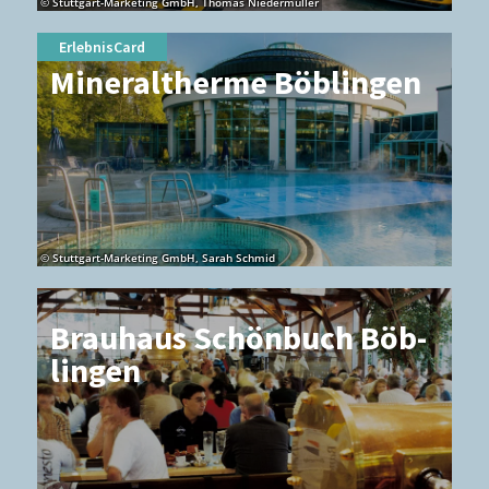
© Stuttgart-Marketing GmbH, Thomas Niedermüller
ErlebnisCard
Mi­ne­ral­ther­me Böb­lin­gen
© Stuttgart-Marketing GmbH, Sarah Schmid
Brau­haus Schön­buch Böb­
lin­gen