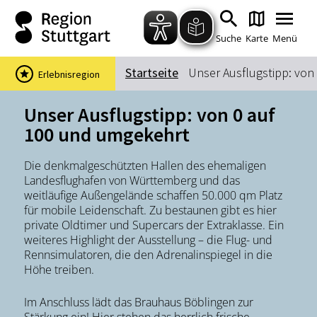
Zum Hauptinhalt springen
Zur Suche springen
Zur Hauptnavigation
Zum Footer springen
Suche
Karte
Menü
Startseite
Unser Ausflugstipp: von
Erlebnisregion
Suchbegriff
Unser Ausflugstipp: von 0 auf
100 und umgekehrt
Das könnte Sie interessieren
Die denkmalgeschützten Hallen des ehemaligen
Landesflughafen von Württemberg und das
Stadtführungen
Events & Tickets
weitläufige Außengelände schaffen 50.000 qm Platz
Ausflugsziele
Erlebnisse
für mobile Leidenschaft. Zu bestaunen gibt es hier
private Oldtimer und Supercars der Extraklasse. Ein
Wein
Radfahren
weiteres Highlight der Ausstellung – die Flug- und
Wandern
Rennsimulatoren, die den Adrenalinspiegel in die
Höhe treiben.
Im Anschluss lädt das Brauhaus Böblingen zur