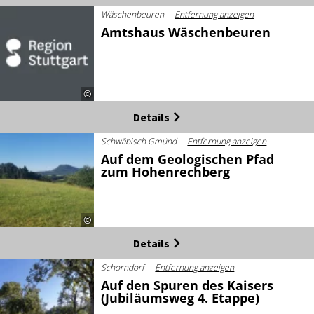
Wäschenbeuren
Entfernung anzeigen
Amtshaus Wäschenbeuren
©
Details
Schwäbisch Gmünd
Entfernung anzeigen
Auf dem Geologischen Pfad
zum Hohenrechberg
©
Details
Schorndorf
Entfernung anzeigen
Auf den Spuren des Kaisers
(Jubiläumsweg 4. Etappe)