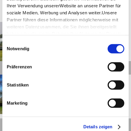
Ihrer Verwendung unsererWebsite an unsere Partner für
Touren
soziale Medien, Werbung und Analysen weiter.Unsere
Partner führen diese Informationen möglicherweise mit
Schorndorf
Entfernung anzeigen
weiteren Datenzusammen, die Sie ihnen bereitgestellt
"Daimler, Dampfbahn und
haben oder die sie im Rahmen IhrerNutzung der Dienste
Champagnerluft"
gesammelt haben.
Einwilligungsauswahl
Impressum
|
Datenschutzerklärung
Notwendig
©
Präferenzen
Details
Schorndorf-Oberberken
Entfernung anzeigen
„Hirschwirts“
Statistiken
Wohnmobilstellplatz
Anzahl Wohnmobilstellplätze:
2
Marketing
Untergrund:
Schotterrasen
Stromanschluss vorhanden
©
Ver- und Entsorgungsstation vorhanden
Details
Details zeigen