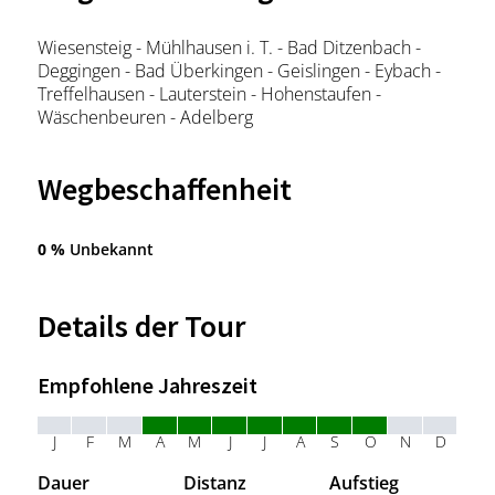
Wiesensteig - Mühlhausen i. T. - Bad Ditzenbach -
Deggingen - Bad Überkingen - Geislingen - Eybach -
Treffelhausen - Lauterstein - Hohenstaufen -
Wäschenbeuren - Adelberg
Wegbeschaffenheit
0 %
Unbekannt
Details der Tour
Empfohlene Jahreszeit
J
F
M
A
M
J
J
A
S
O
N
D
Dauer
Distanz
Aufstieg