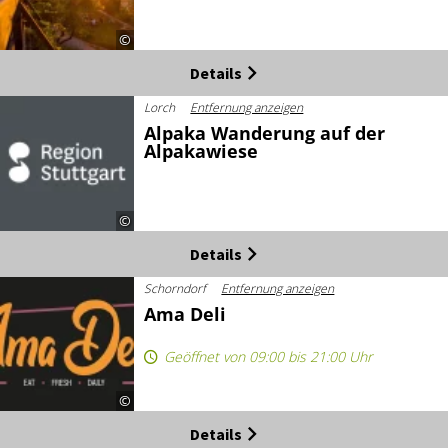
©
Details
Lorch
Entfernung anzeigen
Alpaka Wanderung auf der
Alpakawiese
©
Details
Schorndorf
Entfernung anzeigen
Ama Deli
Geöffnet von 09:00 bis 21:00 Uhr
©
Details