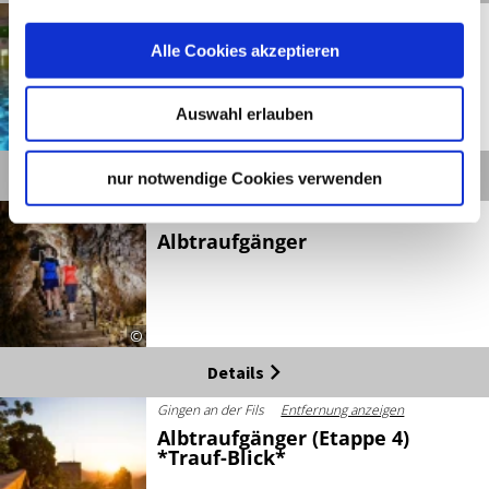
Geislingen an der Steige
Entfernung anzeigen
5-Täler-Bad
Alle Cookies akzeptieren
Auswahl erlauben
©
Details
nur notwendige Cookies verwenden
Wiesensteig
Entfernung anzeigen
Albtraufgänger
©
Details
Gingen an der Fils
Entfernung anzeigen
Albtraufgänger (Etappe 4)
*Trauf-Blick*