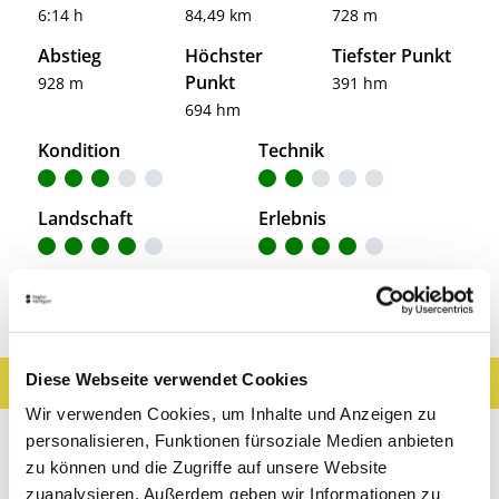
6:14 h
84,49 km
728 m
Abstieg
Höchster
Tiefster Punkt
Punkt
928 m
391 hm
694 hm
Kondition
Technik
Landschaft
Erlebnis
Entdeckungen entlang der Tour
Diese Webseite verwendet Cookies
Ergebnisse filtern
Karte anzeigen
Wir verwenden Cookies, um Inhalte und Anzeigen zu
Sehenswertes
Gastronomie
Wein
personalisieren, Funktionen fürsoziale Medien anbieten
zu können und die Zugriffe auf unsere Website
Museen & Ausstellungen
Freizeit
zuanalysieren. Außerdem geben wir Informationen zu