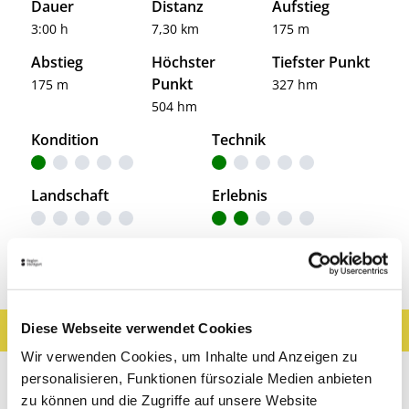
Dauer
Distanz
Aufstieg
3:00 h
7,30 km
175 m
Abstieg
Höchster
Tiefster Punkt
Punkt
175 m
327 hm
504 hm
Kondition
Technik
Landschaft
Erlebnis
Entdeckungen entlang der Tour
Diese Webseite verwendet Cookies
Ergebnisse filtern
Karte anzeigen
Wir verwenden Cookies, um Inhalte und Anzeigen zu
Sehenswertes
Gastronomie
Wein
personalisieren, Funktionen fürsoziale Medien anbieten
zu können und die Zugriffe auf unsere Website
Museen & Ausstellungen
Freizeit