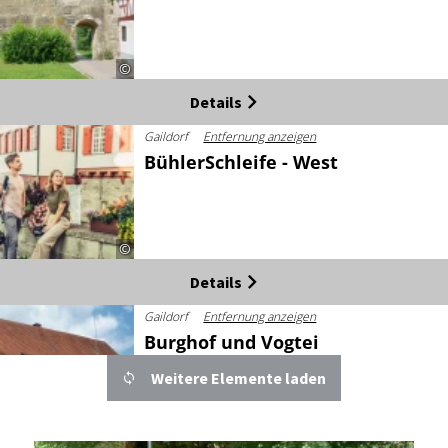
©
Details
Gaildorf
Entfernung anzeigen
BühlerSchleife - West
©
Details
Gaildorf
Entfernung anzeigen
Burghof und Vogtei
Weitere Elemente laden
©