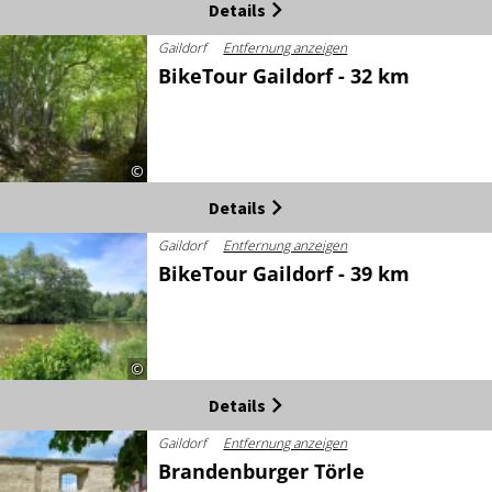
Details
Gaildorf
Entfernung anzeigen
BikeTour Gaildorf - 32 km
©
Details
Gaildorf
Entfernung anzeigen
BikeTour Gaildorf - 39 km
©
Details
Gaildorf
Entfernung anzeigen
Brandenburger Törle