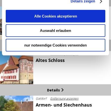
Details
Details zeigen
Gaildorf
Entfernung anzeigen
Altes Rathaus
Alle Cookies akzeptieren
Auswahl erlauben
©
Details
nur notwendige Cookies verwenden
Gaildorf
Entfernung anzeigen
Altes Schloss
©
Details
Gaildorf
Entfernung anzeigen
Armen- und Siechenhaus