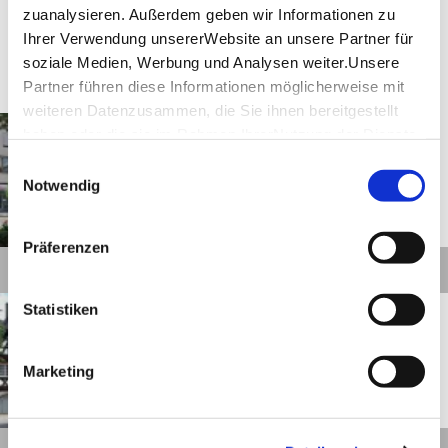
zuanalysieren. Außerdem geben wir Informationen zu
Ihrer Verwendung unsererWebsite an unsere Partner für
Touren
soziale Medien, Werbung und Analysen weiter.Unsere
Partner führen diese Informationen möglicherweise mit
weiteren Datenzusammen, die Sie ihnen bereitgestellt
Gaildorf
Entfernung anzeigen
haben oder die sie im Rahmen IhrerNutzung der Dienste
49. Breitengrad
gesammelt haben.
Einwilligungsauswahl
Impressum
|
Datenschutzerklärung
Notwendig
©
Präferenzen
Details
Gaildorf
Entfernung anzeigen
Statistiken
Alter Speicher
Marketing
©