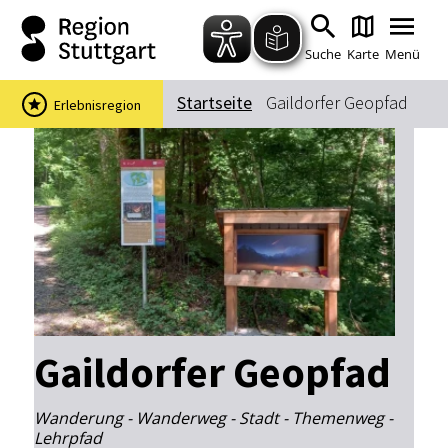
Zum Hauptinhalt springen
Zur Suche springen
Zur Hauptnavigation
Zum Footer springen
Suche
Karte
Menü
Startseite
Gaildorfer Geopfad
Erlebnisregion
Suchbegriff
Das könnte Sie interessieren
Stadtführungen
Events & Tickets
Ausflugsziele
Erlebnisse
Wein
Radfahren
Wandern
Gaildorfer Geopfad
Wanderung - Wanderweg - Stadt - Themenweg -
Lehrpfad