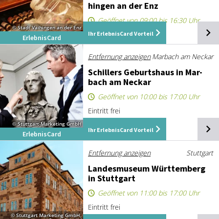
hin­gen an der Enz
Geöffnet von 09:00 bis 16:30 Uhr
© Stadt Vaihingen an der Enz
Ihr ErlebnisCard Vorteil
5 Euro Vergütung *
ErlebnisCard
Entfernung anzeigen
Marbach am Neckar
Schil­lers Ge­burts­haus in Mar­
bach am Ne­ckar
Geöffnet von 10:00 bis 17:00 Uhr
Eintritt frei
© Stuttgart-Marketing GmbH
Ihr ErlebnisCard Vorteil
ErlebnisCard
Entfernung anzeigen
Stuttgart
Lan­des­mu­se­um Würt­tem­berg
in Stutt­gart
Geöffnet von 11:00 bis 17:00 Uhr
Eintritt frei
© Stuttgart Marketing GmbH,