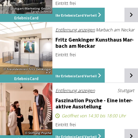
Eintritt frei
© Stuttgart-Marketing GmbH,
Sarah Schmid
Ihr ErlebnisCard Vorteil
ErlebnisCard
Entfernung anzeigen
Marbach am Neckar
Fritz Gen­kin­ger Kunst­haus Mar­
bach am Ne­ckar
Eintritt frei
© Freundeskreis Fritz Genkinger
e.V.
Ihr ErlebnisCard Vorteil
ErlebnisCard
Entfernung anzeigen
Stuttgart
Fas­zi­na­ti­on Psy­che - Ei­ne in­ter­
ak­ti­ve Aus­stel­lung
Geöffnet von 14:30 bis 18:00 Uhr
Eintritt frei
© Stiftung Psyche
Ihr ErlebnisCard Vorteil