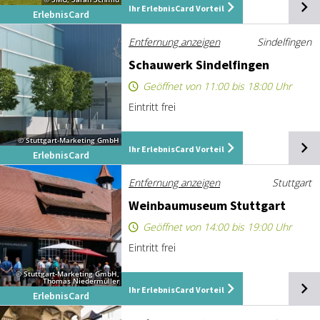
Ihr ErlebnisCard Vorteil
ErlebnisCard
Entfernung anzeigen
Sindelfingen
Schau­werk Sin­del­fin­gen
Geöffnet von 11:00 bis 18:00 Uhr
Eintritt frei
© Stuttgart-Marketing GmbH
Ihr ErlebnisCard Vorteil
ErlebnisCard
Entfernung anzeigen
Stuttgart
Wein­bau­mu­se­um Stutt­gart
Geöffnet von 14:00 bis 19:00 Uhr
Eintritt frei
© Stuttgart-Marketing GmbH,
Thomas Niedermüller
Ihr ErlebnisCard Vorteil
ErlebnisCard