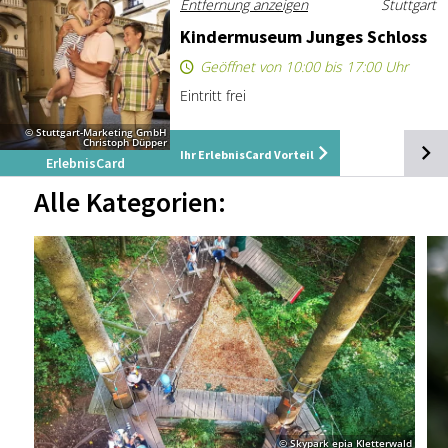
Entfernung anzeigen
Stuttgart
Kin­der­mu­se­um Jun­ges Schloss
Geöffnet von 10:00 bis 17:00 Uhr
Eintritt frei
© Stuttgart-Marketing GmbH
Christoph Düpper
Ihr ErlebnisCard Vorteil
ErlebnisCard
Alle Kategorien:
© Skypark epia Kletterwald