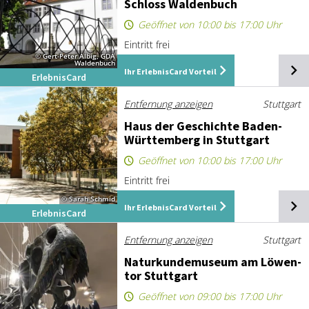
Schloss Wal­den­buch
Geöffnet von 10:00 bis 17:00 Uhr
Eintritt frei
© Gert-Peter Albig, GDA
Waldenbuch
Ihr ErlebnisCard Vorteil
ErlebnisCard
Entfernung anzeigen
Stuttgart
Haus der Ge­schich­te Ba­den-
Würt­tem­berg in Stutt­gart
Geöffnet von 10:00 bis 17:00 Uhr
Eintritt frei
© Sarah Schmid
Ihr ErlebnisCard Vorteil
ErlebnisCard
Entfernung anzeigen
Stuttgart
Na­tur­kun­de­mu­se­um am Lö­wen­
tor Stutt­gart
Geöffnet von 09:00 bis 17:00 Uhr