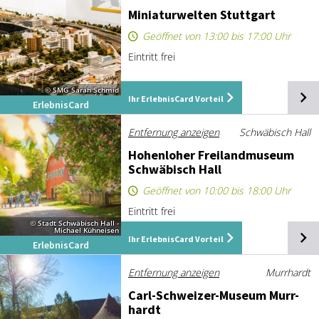
Mi­nia­tur­wel­ten Stutt­gart
Geöffnet von 13:00 bis 17:00 Uhr
Eintritt frei
© SMG_Sarah Schmid
Ihr ErlebnisCard Vorteil
ErlebnisCard
Entfernung anzeigen
Schwäbisch Hall
Ho­hen­lo­her Frei­land­mu­se­um
Schwä­bisch Hall
Geöffnet von 10:00 bis 18:00 Uhr
Eintritt frei
© Stadt Schwäbisch Hall -
Michael Kühneisen
Ihr ErlebnisCard Vorteil
ErlebnisCard
Entfernung anzeigen
Murrhardt
Carl-Schwei­zer-Mu­se­um Murr­
hardt