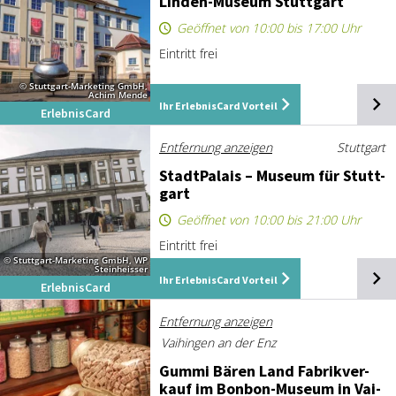
Lin­den-Mu­se­um Stutt­gart
Geöffnet von 10:00 bis 17:00 Uhr
Eintritt frei
© Stuttgart-Marketing GmbH,
Achim Mende
Ihr ErlebnisCard Vorteil
ErlebnisCard
Entfernung anzeigen
Stuttgart
Stadt­Pa­lais – Mu­se­um für Stutt­
gart
Geöffnet von 10:00 bis 21:00 Uhr
Eintritt frei
© Stuttgart-Marketing GmbH, WP
Steinheisser
Ihr ErlebnisCard Vorteil
ErlebnisCard
Entfernung anzeigen
Vaihingen an der Enz
Gum­mi Bä­ren Land Fa­brik­ver­
kauf im Bon­bon-Mu­se­um in Vai­