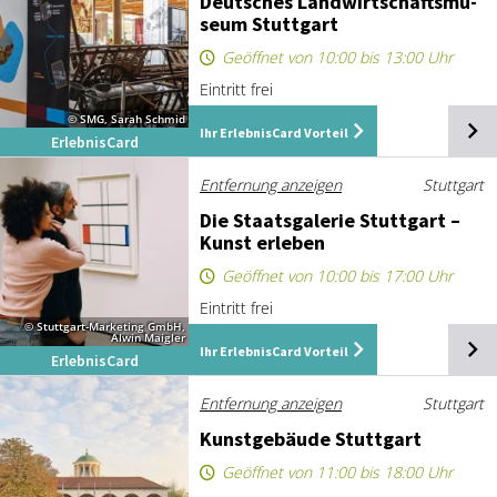
Deut­sches Land­wirt­schafts­mu­
se­um Stutt­gart
Geöffnet von 10:00 bis 13:00 Uhr
Eintritt frei
© SMG, Sarah Schmid
Ihr ErlebnisCard Vorteil
ErlebnisCard
Entfernung anzeigen
Stuttgart
Die Staats­ga­le­rie Stutt­gart –
Kunst er­le­ben
Geöffnet von 10:00 bis 17:00 Uhr
Eintritt frei
© Stuttgart-Marketing GmbH,
Alwin Maigler
Ihr ErlebnisCard Vorteil
ErlebnisCard
Entfernung anzeigen
Stuttgart
Kunst­ge­bäu­de Stutt­gart
Geöffnet von 11:00 bis 18:00 Uhr