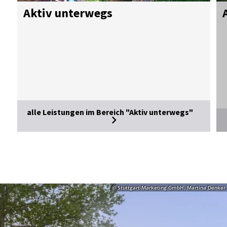
Ak­tiv un­ter­wegs
A
alle Leistungen im Bereich "Aktiv unterwegs"
© Stuttgart-Marketing GmbH, Martina Denker