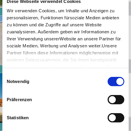
Diese Webseite verwendet Cookies
© STIHL Markenwelt
Ihr ErlebnisCard Vorteil
Wir verwenden Cookies, um Inhalte und Anzeigen zu
ErlebnisCard
personalisieren, Funktionen fürsoziale Medien anbieten
Entfernung anzeigen
Marbach am Neckar
zu können und die Zugriffe auf unsere Website
To­bi­as-May­er Mu­se­um Mar­bach
zuanalysieren. Außerdem geben wir Informationen zu
am Ne­ckar
Ihrer Verwendung unsererWebsite an unsere Partner für
soziale Medien, Werbung und Analysen weiter.Unsere
Heute geschlossen
Partner führen diese Informationen möglicherweise mit
Eintritt frei
weiteren Datenzusammen, die Sie ihnen bereitgestellt
© Sybille Wohlfahrt
haben oder die sie im Rahmen IhrerNutzung der Dienste
Ihr ErlebnisCard Vorteil
ErlebnisCard
gesammelt haben.
Einwilligungsauswahl
Entfernung anzeigen
Marbach am Neckar
Impressum
|
Datenschutzerklärung
Notwendig
Schil­ler-Na­tio­nal­mu­se­um in
Mar­bach am Ne­ckar
Präferenzen
Geöffnet von 10:00 bis 17:00 Uhr
Eintritt frei
Statistiken
© Stuttgart-Marketing GmbH,
Sarah Schmid
Ihr ErlebnisCard Vorteil
ErlebnisCard