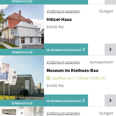
ErlebnisCard
Entfernung anzeigen
Stuttgart
Höl­zel-Haus
Eintritt frei
© Philip Kottlorz
Ihr ErlebnisCard Vorteil
ErlebnisCard
Entfernung anzeigen
Kornwestheim
Mu­se­um im Klei­hu­es-Bau
Geöffnet von 11:00 bis 18:00 Uhr
Eintritt frei
© SMG, Sarah Schmid
Ihr ErlebnisCard Vorteil
ErlebnisCard
Entfernung anzeigen
Stuttgart