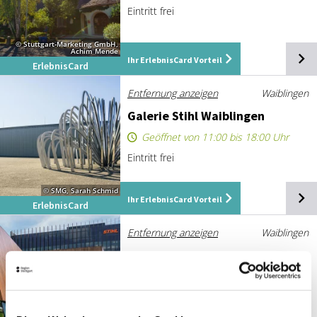
Eintritt frei
© Stuttgart-Marketing GmbH,
Achim Mende
Ihr ErlebnisCard Vorteil
ErlebnisCard
Entfernung anzeigen
Waiblingen
Ga­le­rie Stihl Waib­lin­gen
Geöffnet von 11:00 bis 18:00 Uhr
Eintritt frei
© SMG, Sarah Schmid
Ihr ErlebnisCard Vorteil
ErlebnisCard
Entfernung anzeigen
Waiblingen
STIHL Mar­ken­welt
Heute geschlossen
Eintritt frei