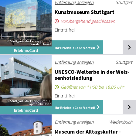
Entfernung anzeigen
Stuttgart
Kunst­mu­se­um Stutt­gart
Vorübergehend geschlossen
Eintritt frei
© Stuttgart-Marketing GmbH,
Sarah Schmid
Ihr ErlebnisCard Vorteil
ErlebnisCard
Entfernung anzeigen
Stuttgart
UNESCO-Welt­er­be in der Weis­
sen­hof­sied­lung
Geöffnet von 11:00 bis 18:00 Uhr
Eintritt frei
© Stuttgart-Marketing GmbH,
wpsteinheisser
Ihr ErlebnisCard Vorteil
ErlebnisCard
Entfernung anzeigen
Waldenbuch
Mu­se­um der All­tags­kul­tur -