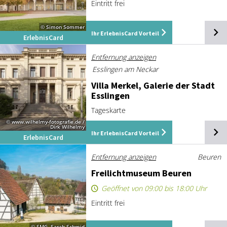
Eintritt frei
© Simon Sommer
Ihr ErlebnisCard Vorteil
ErlebnisCard
Entfernung anzeigen
Esslingen am Neckar
Vil­la Mer­kel, Ga­le­rie der Stadt
Ess­lin­gen
Tageskarte
© www.wilhelmy-fotografie.de /
Dirk Wilhelmy
Ihr ErlebnisCard Vorteil
ErlebnisCard
Entfernung anzeigen
Beuren
Frei­licht­mu­se­um Beu­ren
Geöffnet von 09:00 bis 18:00 Uhr
Eintritt frei
© SMG, Sarah Schmid