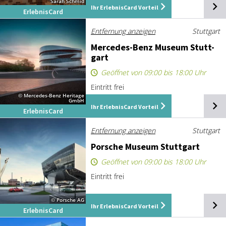
Sarah Schmid
Ihr ErlebnisCard Vorteil
ErlebnisCard
Entfernung anzeigen
Stuttgart
Mer­ce­des-Benz Mu­se­um Stutt­
gart
Geöffnet von 09:00 bis 18:00 Uhr
Eintritt frei
© Mercedes-Benz Heritage
GmbH
Ihr ErlebnisCard Vorteil
ErlebnisCard
Entfernung anzeigen
Stuttgart
Por­sche Mu­se­um Stutt­gart
Geöffnet von 09:00 bis 18:00 Uhr
Eintritt frei
© Porsche AG
Ihr ErlebnisCard Vorteil
ErlebnisCard